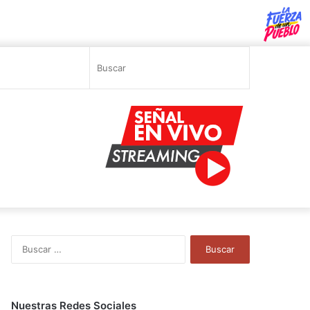
Sidebar
Switch
Buscar
skin
B
u
s
c
a
Nuestras Redes Sociales