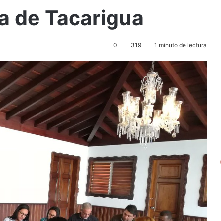
a de Tacarigua
0
319
1 minuto de lectura