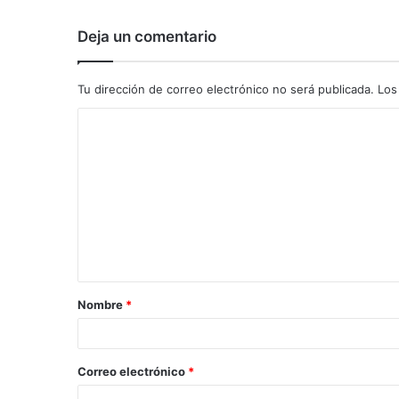
Deja un comentario
Tu dirección de correo electrónico no será publicada.
Los
C
o
m
e
n
t
a
Nombre
*
r
i
o
Correo electrónico
*
*