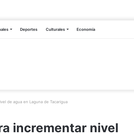
nales
Deportes
Culturales
Economía
nivel de agua en Laguna de Tacarigua
ra incrementar nivel