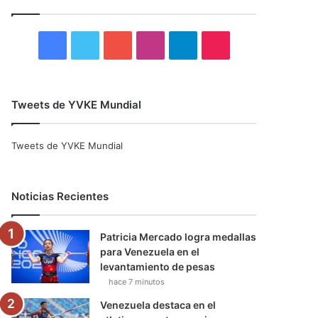
r
:
F
T
Y
I
T
T
a
w
o
n
e
i
c
i
u
s
l
k
Tweets de YVKE Mundial
e
t
T
t
e
T
Tweets de YVKE Mundial
b
t
u
a
g
o
o
e
b
g
r
k
Noticias Recientes
o
r
e
r
a
Patricia Mercado logra medallas
k
a
m
para Venezuela en el
levantamiento de pesas
m
hace 7 minutos
Venezuela destaca en el