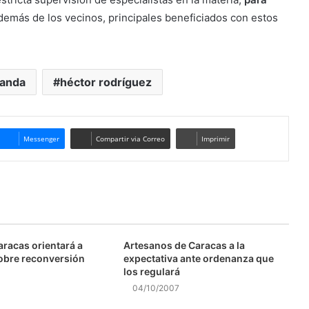
además de los vecinos, principales beneficiados con estos
randa
héctor rodríguez
Messenger
Compartir via Correo
Imprimir
aracas orientará a
Artesanos de Caracas a la
obre reconversión
expectativa ante ordenanza que
los regulará
04/10/2007