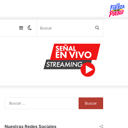
Sidebar
Switch
Buscar
skin
B
u
s
c
a
Nuestras Redes Sociales