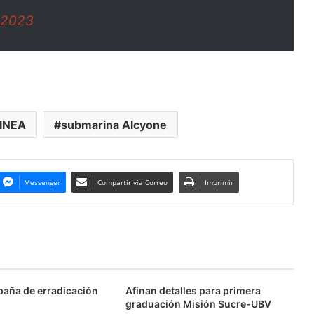
 2023
INEA
submarina Alcyone
Messenger
Compartir via Correo
Imprimir
aña de erradicación
Afinan detalles para primera
graduación Misión Sucre-UBV