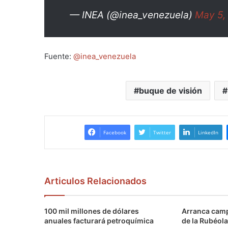
— INEA (@inea_venezuela)
May 5,
Fuente:
@inea_venezuela
buque de visión
Facebook
Twitter
LinkedIn
Articulos Relacionados
100 mil millones de dólares
Arranca camp
anuales facturará petroquímica
de la Rubéola