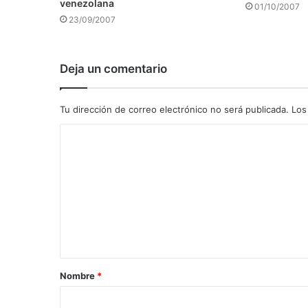
venezolana
01/10/2007
23/09/2007
Deja un comentario
Tu dirección de correo electrónico no será publicada.
Los
C
o
m
e
n
t
a
Nombre
*
r
i