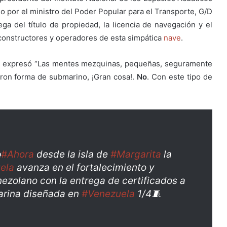
o por el ministro del Poder Popular para el Transporte, G/D
a del título de propiedad, la licencia de navegación y el
 constructores y operadores de esta simpática
nave
.
ia, expresó “Las mentes mezquinas, pequeñas, seguramente
eron forma de submarino, ¡Gran cosa!.
No
. Con este tipo de
️
#Ahora
desde la isla de
#Margarita
la
ela
avanza en el fortalecimiento y
enezolano con la entrega de certificados a
arina diseñada en
#Venezuela
1/4🧵