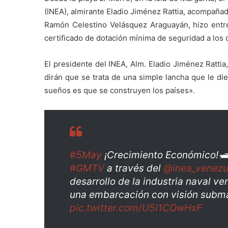
(INEA), almirante Eladio Jiménez Rattia, acompañad
Ramón Celestino Velásquez Araguayán, hizo entreg
certificado de dotación mínima de seguridad a los
El presidente del INEA, Alm. Eladio Jiménez Ratt
dirán que se trata de una simple lancha que le di
sueños es que se construyen los países».
#5May
¡Crecimiento Económico!🛥
#GMTV
a través del
@inea_venezu
desarrollo de la industria naval v
una embarcación con visión subm
pic.twitter.com/U5i1COwHxF