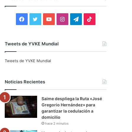
r
:
F
T
Y
I
T
T
a
w
o
n
e
i
c
i
u
s
l
k
Tweets de YVKE Mundial
e
t
T
t
e
T
Tweets de YVKE Mundial
b
t
u
a
g
o
o
e
b
g
r
k
Noticias Recientes
o
r
e
r
a
Saime despliega la Ruta «José
k
a
m
Gregorio Hernández» para
garantizar la cedulación a
m
domicilio
hace 2 minutos