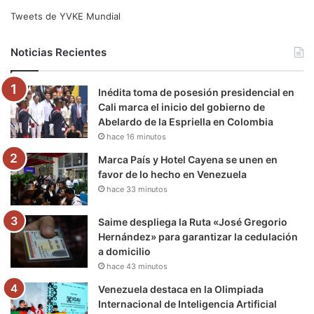
e
t
T
t
e
T
Tweets de YVKE Mundial
b
t
u
a
g
o
Noticias Recientes
o
e
b
g
r
k
Inédita toma de posesión presidencial en
o
r
e
r
a
Cali marca el inicio del gobierno de
Abelardo de la Espriella en Colombia
k
a
m
hace 16 minutos
m
Marca País y Hotel Cayena se unen en
favor de lo hecho en Venezuela
hace 33 minutos
Saime despliega la Ruta «José Gregorio
Hernández» para garantizar la cedulación
a domicilio
hace 43 minutos
Venezuela destaca en la Olimpiada
Internacional de Inteligencia Artificial