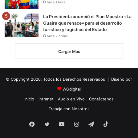
hace 1 hora
La Presidenta anunció el Plan Maestro «La
Guaira que renace» para el desarrollo
turístico y logístico del Estado
hace 2 horas
Cargar Mas
© Copyright 2026, Todos los Derechos Reservados | Diseño por
WGdigital
Inicio
Intranet
Audio en Vivo
Contáctenos
Trabaja con Nosotros
Facebook
Twitter
YouTube
Instagram
Telegram
TikTok