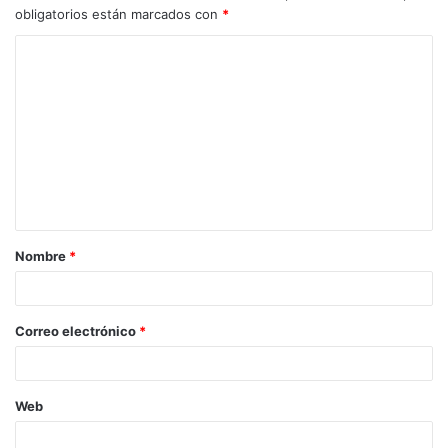
obligatorios están marcados con
*
C
o
m
e
n
t
a
Nombre
*
r
i
o
Correo electrónico
*
*
Web