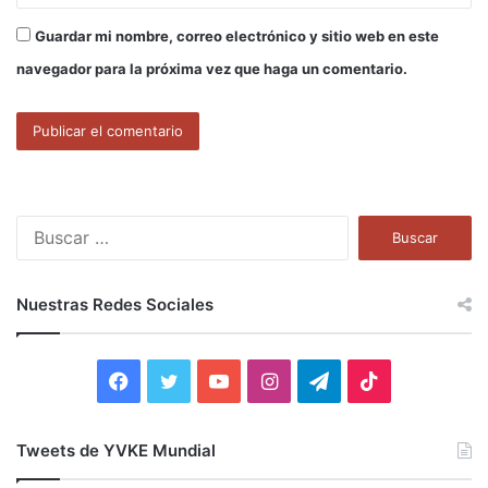
Guardar mi nombre, correo electrónico y sitio web en este
navegador para la próxima vez que haga un comentario.
B
u
s
c
Nuestras Redes Sociales
a
r
:
F
T
Y
I
T
T
a
w
o
n
e
i
Tweets de YVKE Mundial
c
i
u
s
l
k