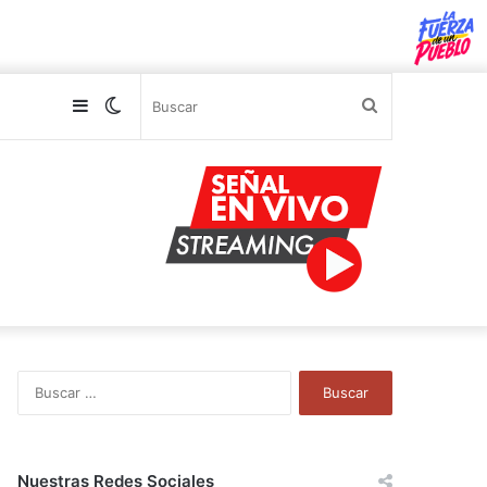
Sidebar
Switch
Buscar
skin
B
u
s
c
a
Nuestras Redes Sociales