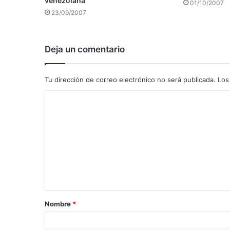
venezolana
01/10/2007
23/09/2007
Deja un comentario
Tu dirección de correo electrónico no será publicada.
Los
C
o
m
e
n
t
a
Nombre
*
r
i