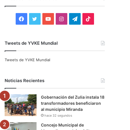
r
:
F
T
Y
I
T
T
a
w
o
n
e
i
c
i
u
s
l
k
Tweets de YVKE Mundial
e
t
T
t
e
T
Tweets de YVKE Mundial
b
t
u
a
g
o
o
e
b
g
r
k
Noticias Recientes
o
r
e
r
a
Gobernación del Zulia instala 18
k
a
m
transformadores beneficiaron
al municipio Miranda
m
hace 32 segundos
Concejo Municipal de