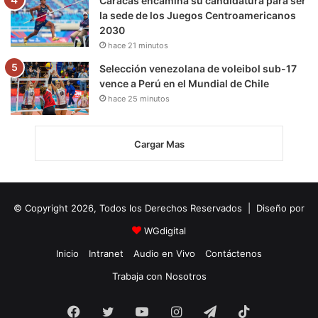
Caracas encamina su candidatura para ser
la sede de los Juegos Centroamericanos
2030
hace 21 minutos
Selección venezolana de voleibol sub-17
vence a Perú en el Mundial de Chile
hace 25 minutos
Cargar Mas
© Copyright 2026, Todos los Derechos Reservados | Diseño por
WGdigital
Inicio
Intranet
Audio en Vivo
Contáctenos
Trabaja con Nosotros
Facebook
Twitter
YouTube
Instagram
Telegram
TikTok