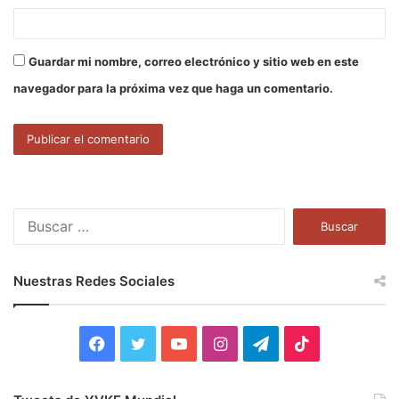
Guardar mi nombre, correo electrónico y sitio web en este
navegador para la próxima vez que haga un comentario.
B
u
s
c
Nuestras Redes Sociales
a
r
:
F
T
Y
I
T
T
a
w
o
n
e
i