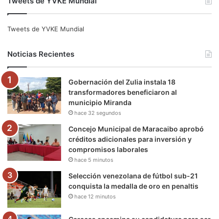
Tweets de YVKE Mundial
c
i
u
s
l
k
e
t
T
t
e
T
Tweets de YVKE Mundial
b
t
u
a
g
o
Noticias Recientes
o
e
b
g
r
k
Gobernación del Zulia instala 18
o
r
e
r
a
transformadores beneficiaron al
municipio Miranda
k
a
m
hace 32 segundos
m
Concejo Municipal de Maracaibo aprobó
créditos adicionales para inversión y
compromisos laborales
hace 5 minutos
Selección venezolana de fútbol sub-21
conquista la medalla de oro en penaltis
hace 12 minutos