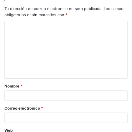
Tu dirección de correo electrónico no será publicada.
Los campos
obligatorios están marcados con
*
C
o
m
e
n
t
a
Nombre
*
r
i
o
Correo electrónico
*
*
Web