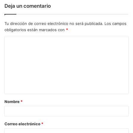
Deja un comentario
Tu dirección de correo electrónico no será publicada.
Los campos
obligatorios están marcados con
*
C
o
m
e
n
t
a
Nombre
*
r
i
o
Correo electrónico
*
*