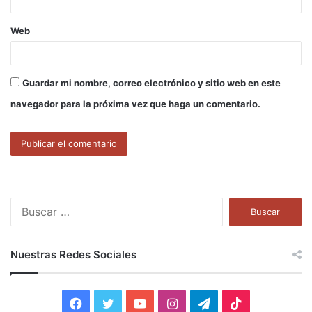
Web
Guardar mi nombre, correo electrónico y sitio web en este
navegador para la próxima vez que haga un comentario.
B
u
s
c
Nuestras Redes Sociales
a
r
:
F
T
Y
I
T
T