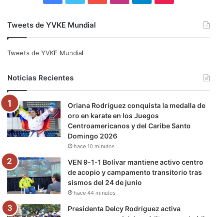
a
w
o
n
e
i
Tweets de YVKE Mundial
c
i
u
s
l
k
e
t
T
t
e
T
Tweets de YVKE Mundial
b
t
u
a
g
o
Noticias Recientes
o
e
b
g
r
k
Oriana Rodríguez conquista la medalla de
o
r
e
r
a
oro en karate en los Juegos
Centroamericanos y del Caribe Santo
k
a
m
Domingo 2026
hace 10 minutos
m
VEN 9-1-1 Bolívar mantiene activo centro
de acopio y campamento transitorio tras
sismos del 24 de junio
hace 44 minutos
Presidenta Delcy Rodríguez activa