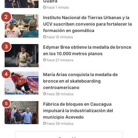
Guaira
k
a
m
hace 1 minuto
m
Instituto Nacional de Tierras Urbanas y la
UCV suscriben convenio para fortalecer la
formación en geomática
hace 15 minutos
Edymar Brea obtiene la medalla de bronce
en los 10.000 metros planos
hace 27 minutos
María Arias conquista la medalla de
bronce en el skateboarding
centroamericano
hace 38 minutos
Fábrica de bloques en Caucagua
impulsará la industrialización del
municipio Acevedo
hace 39 minutos