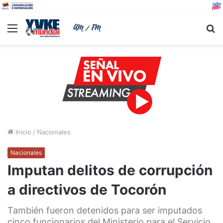
Menu
B
Inicio
/
Nacionales
Nacionales
Imputan delitos de corrupción
a directivos de Tocorón
También fueron detenidos para ser imputados
cinco funcionarios del Ministerio para el Servicio