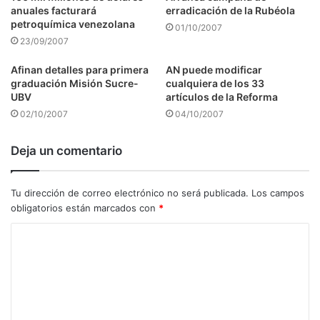
anuales facturará
erradicación de la Rubéola
petroquímica venezolana
01/10/2007
23/09/2007
Afinan detalles para primera
AN puede modificar
graduación Misión Sucre-
cualquiera de los 33
UBV
artículos de la Reforma
02/10/2007
04/10/2007
Deja un comentario
Tu dirección de correo electrónico no será publicada.
Los campos
obligatorios están marcados con
*
C
o
m
e
n