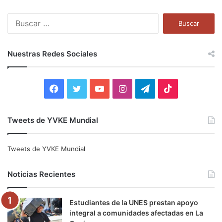
B
u
s
c
Nuestras Redes Sociales
a
r
:
F
T
Y
I
T
T
a
w
o
n
e
i
Tweets de YVKE Mundial
c
i
u
s
l
k
e
t
T
t
e
T
Tweets de YVKE Mundial
b
t
u
a
g
o
Noticias Recientes
o
e
b
g
r
k
Estudiantes de la UNES prestan apoyo
o
r
e
r
a
integral a comunidades afectadas en La