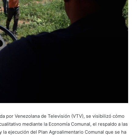
da por Venezolana de Televisión (VTV), se visibilizó cómo
ualitativo mediante la Economía Comunal, el respaldo a las
 y la ejecución del Plan Agroalimentario Comunal que se ha