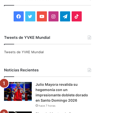
r
:
F
T
Y
I
T
T
a
w
o
n
e
i
c
i
u
s
l
k
Tweets de YVKE Mundial
e
t
T
t
e
T
Tweets de YVKE Mundial
b
t
u
a
g
o
o
e
b
g
r
k
Noticias Recientes
o
r
e
r
a
Julio Mayora revalida su
k
a
m
hegemonía con un
impresionante doblete dorado
m
en Santo Domingo 2026
hace 7 horas