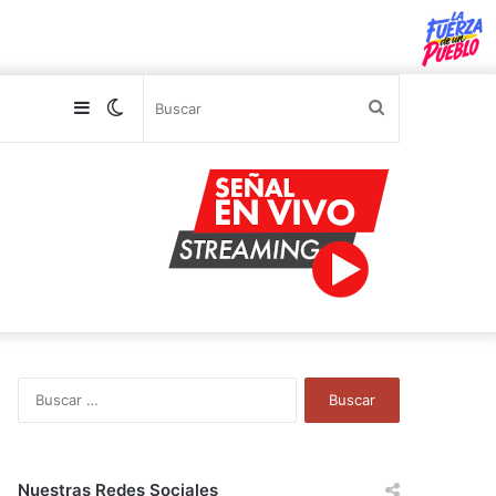
Sidebar
Switch
Buscar
skin
B
u
s
c
a
Nuestras Redes Sociales