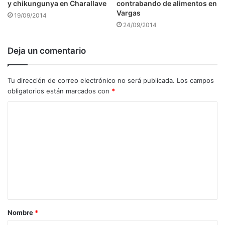
y chikungunya en Charallave
contrabando de alimentos en
Vargas
19/09/2014
24/09/2014
Deja un comentario
Tu dirección de correo electrónico no será publicada.
Los campos
obligatorios están marcados con
*
C
o
m
e
n
t
a
Nombre
*
r