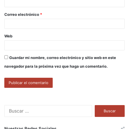
i
o
Correo electrónico
*
*
Web
Guardar mi nombre, correo electrónico y sitio web en este
navegador para la próxima vez que haga un comentario.
B
u
s
c
Nuestras Redes Sociales