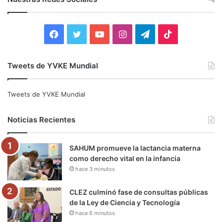
a
r
:
F
T
Y
I
T
T
a
w
o
n
e
i
Tweets de YVKE Mundial
c
i
u
s
l
k
e
t
T
t
e
T
Tweets de YVKE Mundial
b
t
u
a
g
o
Noticias Recientes
o
e
b
g
r
k
SAHUM promueve la lactancia materna
o
r
e
r
a
como derecho vital en la infancia
hace 3 minutos
k
a
m
m
CLEZ culminó fase de consultas públicas
de la Ley de Ciencia y Tecnología
hace 6 minutos