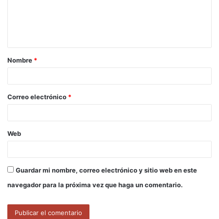
e
n
t
a
Nombre
*
r
i
o
Correo electrónico
*
*
Web
Guardar mi nombre, correo electrónico y sitio web en este
navegador para la próxima vez que haga un comentario.