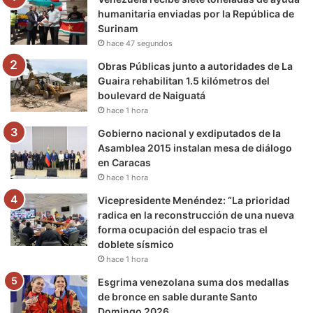
o
r
e
r
a
humanitaria enviadas por la República de
Surinam
k
a
m
hace 47 segundos
m
Obras Públicas junto a autoridades de La
Guaira rehabilitan 1.5 kilómetros del
boulevard de Naiguatá
hace 1 hora
Gobierno nacional y exdiputados de la
Asamblea 2015 instalan mesa de diálogo
en Caracas
hace 1 hora
Vicepresidente Menéndez: “La prioridad
radica en la reconstrucción de una nueva
forma ocupación del espacio tras el
doblete sísmico
hace 1 hora
Esgrima venezolana suma dos medallas
de bronce en sable durante Santo
Domingo 2026