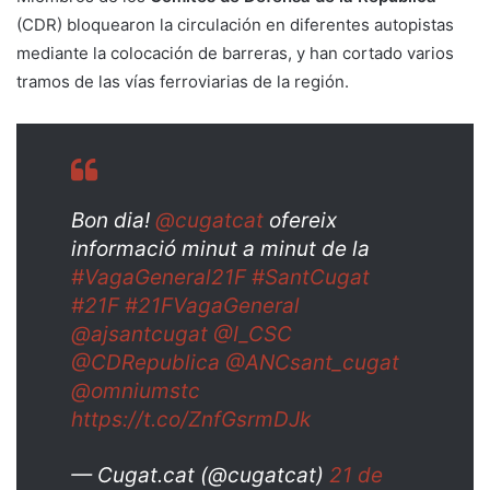
(CDR) bloquearon la circulación en diferentes autopistas
mediante la colocación de barreras, y han cortado varios
tramos de las vías ferroviarias de la región.
Bon dia!
@cugatcat
ofereix
informació minut a minut de la
#VagaGeneral21F
#SantCugat
#21F
#21FVagaGeneral
@ajsantcugat
@I_CSC
@CDRepublica
@ANCsant_cugat
@omniumstc
https://t.co/ZnfGsrmDJk
— Cugat.cat (@cugatcat)
21 de