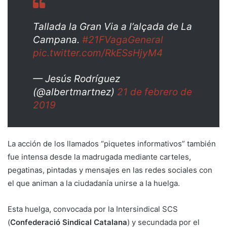
Tallada la Gran Via a l’alçada de La
Campana.
#21FVagaGeneral
pic.twitter.com/RkESsHjyM4
— Jesús Rodríguez
(@albertmartnez)
21 de febrero de
2019
La acción de los llamados “piquetes informativos” también
fue intensa desde la madrugada mediante carteles,
pegatinas, pintadas y mensajes en las redes sociales con
el que animan a la ciudadanía unirse a la huelga.
Esta huelga, convocada por la Intersindical SCS
(
Confederació Sindical Catalana
) y secundada por el