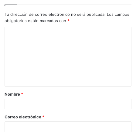
Tu dirección de correo electrónico no será publicada.
Los campos
obligatorios están marcados con
*
C
o
m
e
n
t
a
Nombre
*
r
i
o
Correo electrónico
*
*