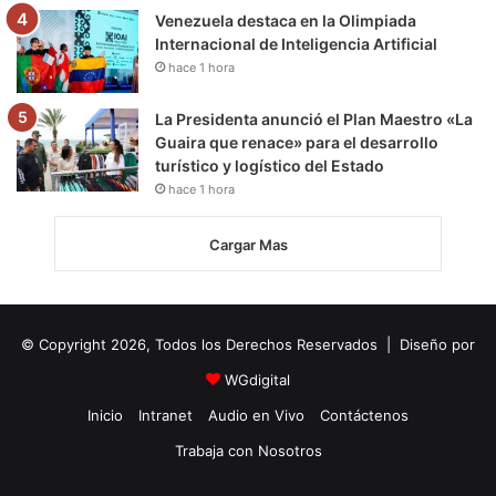
Venezuela destaca en la Olimpiada
Internacional de Inteligencia Artificial
hace 1 hora
La Presidenta anunció el Plan Maestro «La
Guaira que renace» para el desarrollo
turístico y logístico del Estado
hace 1 hora
Cargar Mas
© Copyright 2026, Todos los Derechos Reservados | Diseño por
WGdigital
Inicio
Intranet
Audio en Vivo
Contáctenos
Trabaja con Nosotros