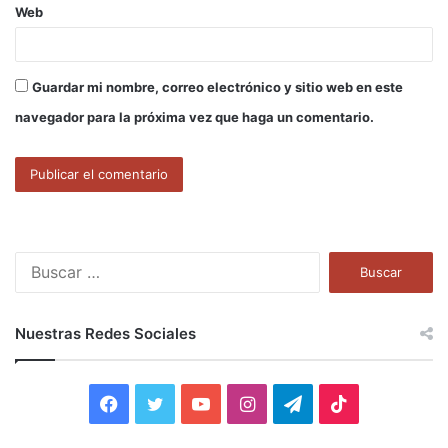
Web
Guardar mi nombre, correo electrónico y sitio web en este
navegador para la próxima vez que haga un comentario.
B
u
s
c
Nuestras Redes Sociales
a
r
:
F
T
Y
I
T
T
a
w
o
n
e
i