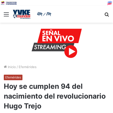
Menu
B
Inicio
/
Efemérides
Efemérides
Hoy se cumplen 94 del
nacimiento del revolucionario
Hugo Trejo