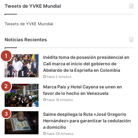
Tweets de YVKE Mundial
c
i
u
s
l
k
e
t
T
t
e
T
Tweets de YVKE Mundial
b
t
u
a
g
o
Noticias Recientes
o
e
b
g
r
k
Inédita toma de posesión presidencial en
o
r
e
r
a
Cali marca el inicio del gobierno de
Abelardo de la Espriella en Colombia
k
a
m
hace 2 minutos
m
Marca País y Hotel Cayena se unen en
favor de lo hecho en Venezuela
hace 18 minutos
Saime despliega la Ruta «José Gregorio
Hernández» para garantizar la cedulación
a domicilio
hace 29 minutos