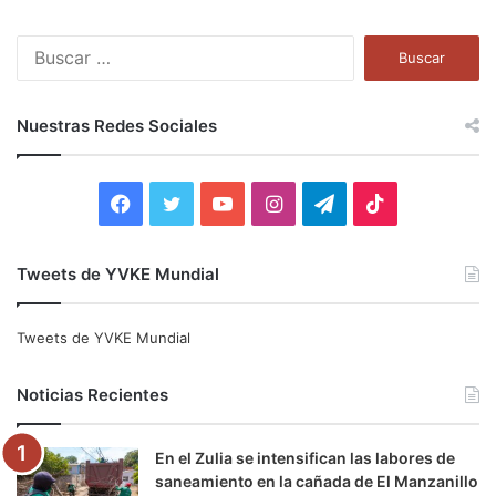
B
u
s
c
Nuestras Redes Sociales
a
r
:
F
T
Y
I
T
T
a
w
o
n
e
i
Tweets de YVKE Mundial
c
i
u
s
l
k
e
t
T
t
e
T
Tweets de YVKE Mundial
b
t
u
a
g
o
Noticias Recientes
o
e
b
g
r
k
En el Zulia se intensifican las labores de
o
r
e
r
a
saneamiento en la cañada de El Manzanillo