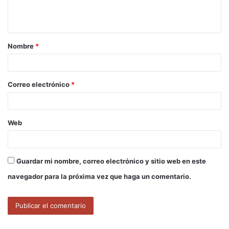
n
t
a
Nombre
*
r
i
o
Correo electrónico
*
*
Web
Guardar mi nombre, correo electrónico y sitio web en este
navegador para la próxima vez que haga un comentario.