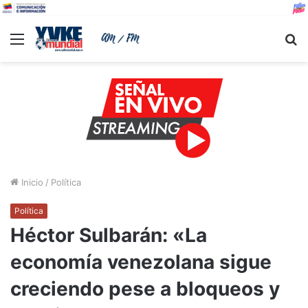
Menu
B
Inicio
/
Política
Política
Héctor Sulbarán: «La
economía venezolana sigue
creciendo pese a bloqueos y