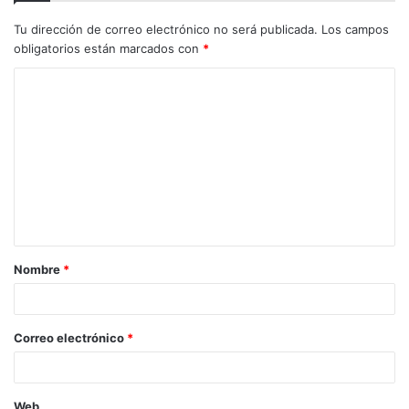
Tu dirección de correo electrónico no será publicada.
Los campos
obligatorios están marcados con
*
C
o
m
e
n
t
a
Nombre
*
r
i
o
Correo electrónico
*
*
Web