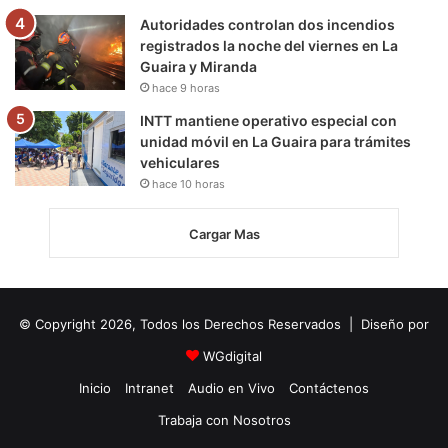
Autoridades controlan dos incendios
registrados la noche del viernes en La
Guaira y Miranda
hace 9 horas
INTT mantiene operativo especial con
unidad móvil en La Guaira para trámites
vehiculares
hace 10 horas
Cargar Mas
© Copyright 2026, Todos los Derechos Reservados | Diseño por
WGdigital
Inicio
Intranet
Audio en Vivo
Contáctenos
Trabaja con Nosotros