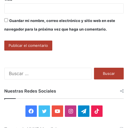
Guardar mi nombre, correo electrónico y sitio web en este
navegador para la próxima vez que haga un comentario.
B
u
s
c
Nuestras Redes Sociales
a
r
:
F
T
Y
I
T
T
a
w
o
n
e
i