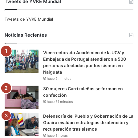
Tweets de YVKE Mundial
c
i
u
s
l
k
e
t
T
t
e
T
Tweets de YVKE Mundial
b
t
u
a
g
o
Noticias Recientes
o
e
b
g
r
k
Vicerrectorado Académico de la UCV y
o
r
e
r
a
Embajada de Portugal atendieron a 500
personas afectadas por los sismos en
k
a
m
Naiguatá
hace 2 minutos
m
30 mujeres Carrizaleñas se forman en
confección
hace 31 minutos
Defensoría del Pueblo y Gobernación de La
Guaira evalúan estrategias de atención y
recuperación tras sismos
hace 8 horas