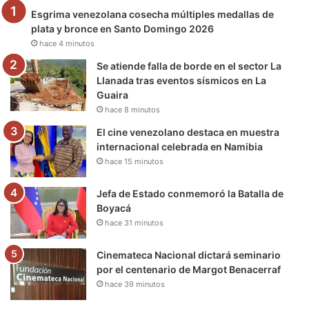
Esgrima venezolana cosecha múltiples medallas de
o
r
e
r
a
plata y bronce en Santo Domingo 2026
hace 4 minutos
k
a
m
Se atiende falla de borde en el sector La
m
Llanada tras eventos sísmicos en La
Guaira
hace 8 minutos
El cine venezolano destaca en muestra
internacional celebrada en Namibia
hace 15 minutos
Jefa de Estado conmemoró la Batalla de
Boyacá
hace 31 minutos
Cinemateca Nacional dictará seminario
por el centenario de Margot Benacerraf
hace 39 minutos