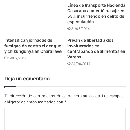
Línea de transporte Hacienda
Casarapa aumentó pasaje en
55% incurriendo en delito de
especulación
21/08/2014
Intensifican jornadas de
Privan de libertad a dos
fumigación contra el dengue
involucrados en
y chikungunya en Charallave
contrabando de alimentos en
Vargas
19/09/2014
24/09/2014
Deja un comentario
Tu dirección de correo electrónico no será publicada.
Los campos
obligatorios están marcados con
*
C
o
m