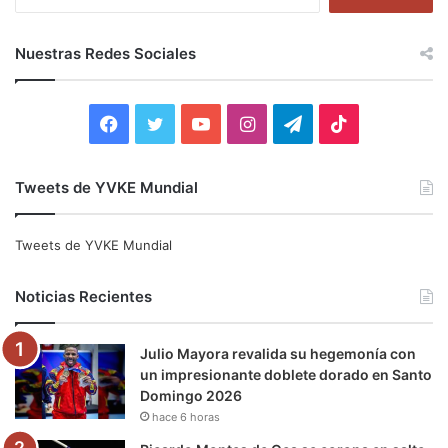
u
s
c
Nuestras Redes Sociales
a
r
:
F
T
Y
I
T
T
a
w
o
n
e
i
Tweets de YVKE Mundial
c
i
u
s
l
k
e
t
T
t
e
T
Tweets de YVKE Mundial
b
t
u
a
g
o
Noticias Recientes
o
e
b
g
r
k
Julio Mayora revalida su hegemonía con
o
r
e
r
a
un impresionante doblete dorado en Santo
Domingo 2026
k
a
m
hace 6 horas
m