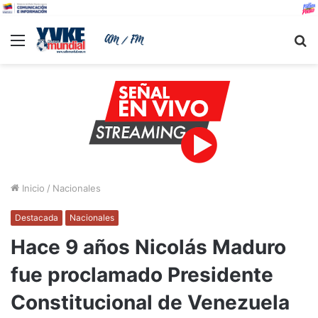
Menu
B
Inicio
/
Nacionales
Destacada
Nacionales
Hace 9 años Nicolás Maduro
fue proclamado Presidente
Constitucional de Venezuela