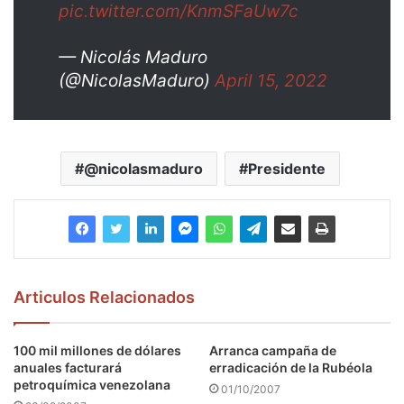
pic.twitter.com/KnmSFaUw7c
— Nicolás Maduro
(@NicolasMaduro)
April 15, 2022
@nicolasmaduro
Presidente
Articulos Relacionados
100 mil millones de dólares
Arranca campaña de
anuales facturará
erradicación de la Rubéola
petroquímica venezolana
01/10/2007