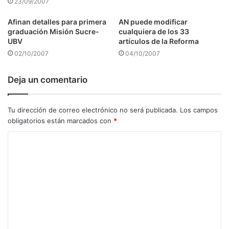
23/09/2007
Afinan detalles para primera
AN puede modificar
graduación Misión Sucre-
cualquiera de los 33
UBV
artículos de la Reforma
02/10/2007
04/10/2007
Deja un comentario
Tu dirección de correo electrónico no será publicada.
Los campos
obligatorios están marcados con
*
C
o
m
e
n
t