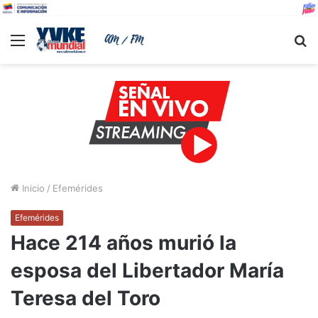
Menu
B
Inicio
/
Efemérides
Efemérides
Hace 214 años murió la
esposa del Libertador María
Teresa del Toro