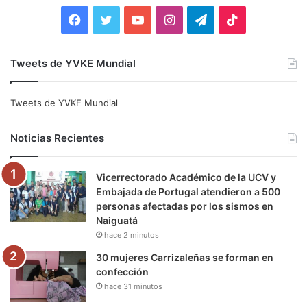
:
F
T
Y
I
T
T
a
w
o
n
e
i
Tweets de YVKE Mundial
c
i
u
s
l
k
e
t
T
t
e
T
Tweets de YVKE Mundial
b
t
u
a
g
o
Noticias Recientes
o
e
b
g
r
k
Vicerrectorado Académico de la UCV y
o
r
e
r
a
Embajada de Portugal atendieron a 500
personas afectadas por los sismos en
k
a
m
Naiguatá
hace 2 minutos
m
30 mujeres Carrizaleñas se forman en
confección
hace 31 minutos