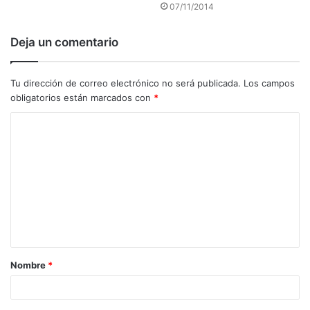
07/11/2014
Deja un comentario
Tu dirección de correo electrónico no será publicada.
Los campos
obligatorios están marcados con
*
C
o
m
e
n
t
a
Nombre
*
r
i
o