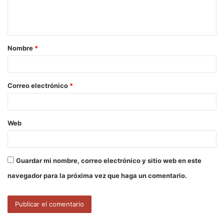
n
t
a
Nombre
*
r
i
o
Correo electrónico
*
*
Web
Guardar mi nombre, correo electrónico y sitio web en este
navegador para la próxima vez que haga un comentario.