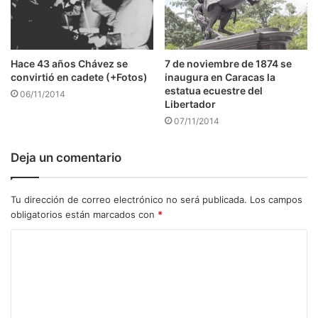
7 de noviembre de 1874 se
Hace 43 años Chávez se
inaugura en Caracas la
convirtió en cadete (+Fotos)
estatua ecuestre del
06/11/2014
Libertador
07/11/2014
Deja un comentario
Tu dirección de correo electrónico no será publicada.
Los campos
obligatorios están marcados con
*
C
o
m
e