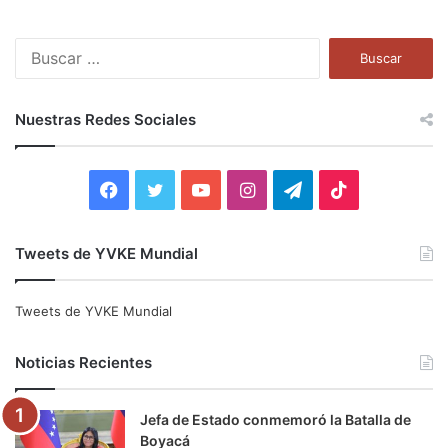
B
u
s
c
Nuestras Redes Sociales
a
r
:
F
T
Y
I
T
T
a
w
o
n
e
i
Tweets de YVKE Mundial
c
i
u
s
l
k
e
t
T
t
e
T
Tweets de YVKE Mundial
b
t
u
a
g
o
Noticias Recientes
o
e
b
g
r
k
Jefa de Estado conmemoró la Batalla de
o
r
e
r
a
Boyacá