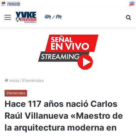
Menu
B
Inicio
/
Efemérides
Efemérides
Hace 117 años nació Carlos
Raúl Villanueva «Maestro de
la arquitectura moderna en