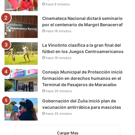
hace 9 minutos
k
a
m
m
Cinemateca Nacional dictará seminario
por el centenario de Margot Benacerraf
hace 18 minutos
La Vinotinto clasifica a la gran final del
fútbol en los Juegos Centroamericanos
hace 19 minutos
Consejo Municipal de Protección inició
formación en derechos humanos en el
Terminal de Pasajeros de Maracaibo
hace 26 minutos
Gobernación del Zulia inició plan de
vacunación antirrábica para mascotas
hace 35 minutos
Cargar Mas