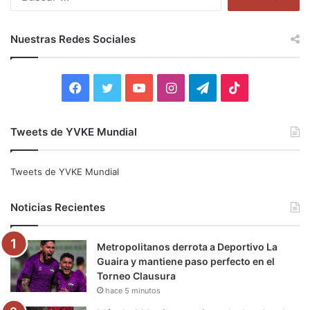
u
s
c
Nuestras Redes Sociales
a
r
:
F
T
Y
I
T
T
a
w
o
n
e
i
Tweets de YVKE Mundial
c
i
u
s
l
k
e
t
T
t
e
T
Tweets de YVKE Mundial
b
t
u
a
g
o
Noticias Recientes
o
e
b
g
r
k
Metropolitanos derrota a Deportivo La
o
r
e
r
a
Guaira y mantiene paso perfecto en el
Torneo Clausura
k
a
m
hace 5 minutos
m