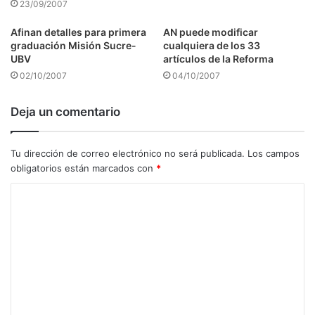
23/09/2007
Afinan detalles para primera
AN puede modificar
graduación Misión Sucre-
cualquiera de los 33
UBV
artículos de la Reforma
02/10/2007
04/10/2007
Deja un comentario
Tu dirección de correo electrónico no será publicada.
Los campos
obligatorios están marcados con
*
C
o
m
e
n
t