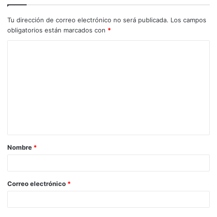
Tu dirección de correo electrónico no será publicada.
Los campos
obligatorios están marcados con
*
C
o
m
e
n
t
a
Nombre
*
r
i
o
Correo electrónico
*
*