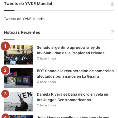
Tweets de YVKE Mundial
c
i
u
s
l
k
e
t
T
t
e
T
Tweets de YVKE Mundial
b
t
u
a
g
o
Noticias Recientes
o
e
b
g
r
k
Senado argentino aprueba la ley de
o
r
e
r
a
Inviolabilidad de la Propiedad Privada
hace 1 hora
k
a
m
m
BDT financia la recuperación de comercios
afectados por sismos en La Guaira
hace 1 hora
Daniela Rivera se baña de oro en vela en
los Juegos Centroamericanos
hace 1 hora
Julio Mayora revalida su hegemonía con