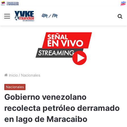
Menu
B
Inicio
/
Nacionales
Nacionales
Gobierno venezolano
recolecta petróleo derramado
en lago de Maracaibo