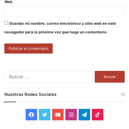
Web
Guardar mi nombre, correo electrónico y sitio web en este
navegador para la próxima vez que haga un comentario.
B
u
s
c
Nuestras Redes Sociales
a
r
:
F
T
Y
I
T
T
a
w
o
n
e
i