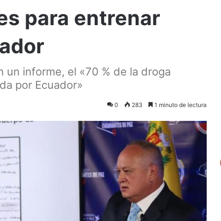
es para entrenar
uador
un informe, el «70 % de la droga
ida por Ecuador»
0
283
1 minuto de lectura