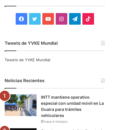
r
:
F
T
Y
I
T
T
a
w
o
n
e
i
c
i
u
s
l
k
Tweets de YVKE Mundial
e
t
T
t
e
T
Tweets de YVKE Mundial
b
t
u
a
g
o
o
e
b
g
r
k
Noticias Recientes
o
r
e
r
a
INTT mantiene operativo
k
a
m
especial con unidad móvil en La
Guaira para trámites
m
vehiculares
hace 4 minutos