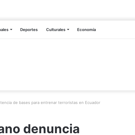
nales
Deportes
Culturales
Economía
encia de bases para entrenar terroristas en Ecuador
ano denuncia