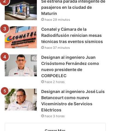
Se estrena parada inteligente de
pasajeros en la ciudad de
Maturín
hace 29 minutos
Conatel y Cámara de la
Radiodifusión reinician mesas
técnicas tras eventos sísmicos
hace 37 minutos
Designan al ingeniero Juan
Crisóstomo Fernández como
nuevo presidente de
CORPOELEC
hace 2 horas
Designan al ingeniero José Luis
Betancourt como nuevo
Viceministro de Servicios
Eléctricos
hace 3 horas
Cargar Mas