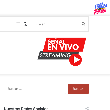
Sidebar
Switch
Buscar
skin
B
u
s
c
a
Nuestras Redes Sociales