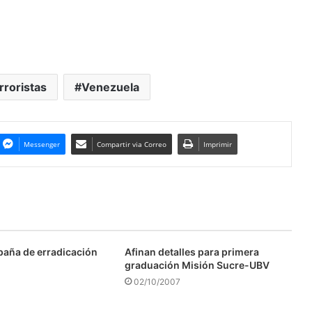
rroristas
Venezuela
Messenger
Compartir via Correo
Imprimir
aña de erradicación
Afinan detalles para primera
graduación Misión Sucre-UBV
02/10/2007