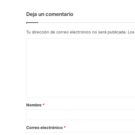
Deja un comentario
Tu dirección de correo electrónico no será publicada.
Los
C
o
m
e
n
t
a
Nombre
*
r
i
o
Correo electrónico
*
*