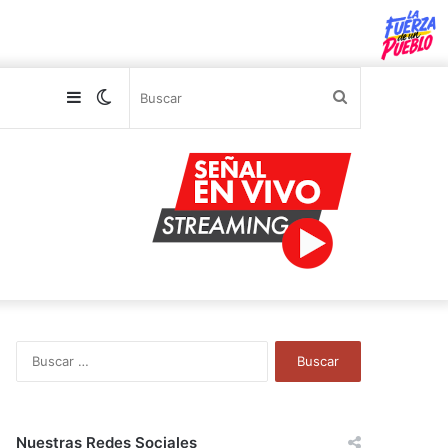
Sidebar
Switch
Buscar
skin
B
u
s
c
a
Nuestras Redes Sociales