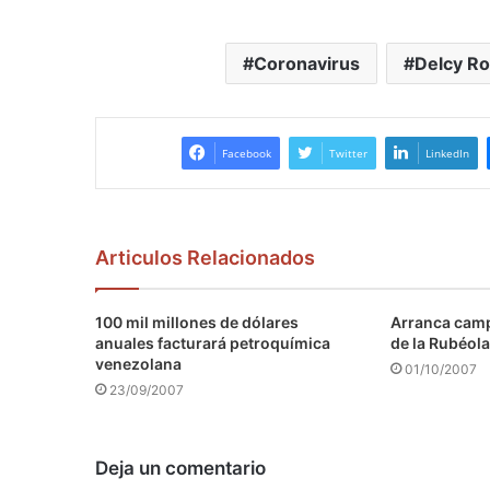
Coronavirus
Delcy Ro
Facebook
Twitter
LinkedIn
Articulos Relacionados
100 mil millones de dólares
Arranca camp
anuales facturará petroquímica
de la Rubéola
venezolana
01/10/2007
23/09/2007
Deja un comentario