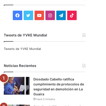
r
:
F
T
Y
I
T
T
a
w
o
n
e
i
c
i
u
s
l
k
Tweets de YVKE Mundial
e
t
T
t
e
T
Tweets de YVKE Mundial
b
t
u
a
g
o
o
e
b
g
r
k
Noticias Recientes
o
r
e
r
a
Diosdado Cabello ratifica
k
a
m
cumplimiento de protocolos de
seguridad en demolición en La
m
Guaira
hace 3 minutos