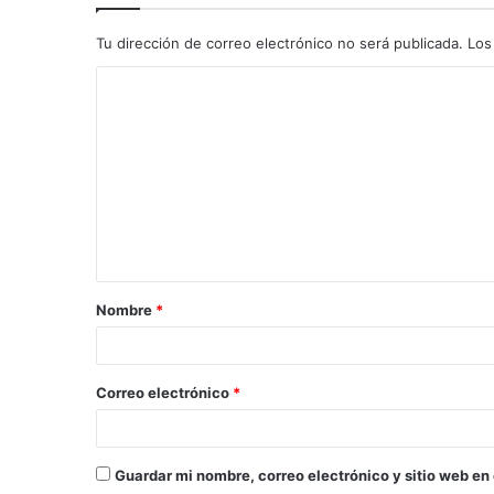
Tu dirección de correo electrónico no será publicada.
Los
C
o
m
e
n
t
a
Nombre
*
r
i
o
Correo electrónico
*
*
Guardar mi nombre, correo electrónico y sitio web en