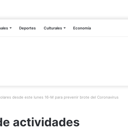
nales
Deportes
Culturales
Economía
olares desde este lunes 16-M para prevenir brote del Coronavirus
e actividades