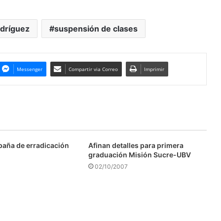
dríguez
suspensión de clases
Messenger
Compartir via Correo
Imprimir
aña de erradicación
Afinan detalles para primera
graduación Misión Sucre-UBV
02/10/2007