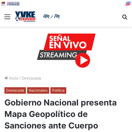
Menu
B
Inicio
/
Destacada
Destacada
Nacionales
Política
Gobierno Nacional presenta
Mapa Geopolítico de
Sanciones ante Cuerpo