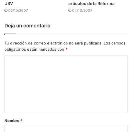
UBV
artículos de la Reforma
02/10/2007
04/10/2007
Deja un comentario
Tu dirección de correo electrónico no será publicada.
Los campos
obligatorios están marcados con
*
C
o
m
e
n
t
a
Nombre
*
r
i