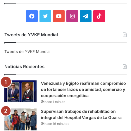
r
:
F
T
Y
I
T
T
a
w
o
n
e
i
Tweets de YVKE Mundial
c
i
u
s
l
k
e
t
T
t
e
T
Tweets de YVKE Mundial
b
t
u
a
g
o
Noticias Recientes
o
e
b
g
r
k
Venezuela y Egipto reafirman compromiso
o
r
e
r
a
de fortalecer lazos de amistad, comercio y
cooperación energética
k
a
m
hace 1 minuto
m
Supervisan trabajos de rehabilitación
integral del Hospital Vargas de La Guaira
hace 16 minutos