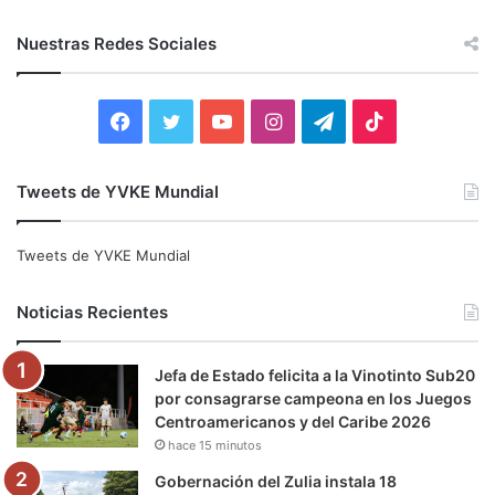
s
c
Nuestras Redes Sociales
a
r
:
F
T
Y
I
T
T
a
w
o
n
e
i
Tweets de YVKE Mundial
c
i
u
s
l
k
e
t
T
t
e
T
Tweets de YVKE Mundial
b
t
u
a
g
o
Noticias Recientes
o
e
b
g
r
k
Jefa de Estado felicita a la Vinotinto Sub20
o
r
e
r
a
por consagrarse campeona en los Juegos
Centroamericanos y del Caribe 2026
k
a
m
hace 15 minutos
m
Gobernación del Zulia instala 18