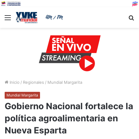
Menu
B
Inicio
/
Regionales
/
Mundial Margarita
Mundial Margarita
Gobierno Nacional fortalece la
política agroalimentaria en
Nueva Esparta