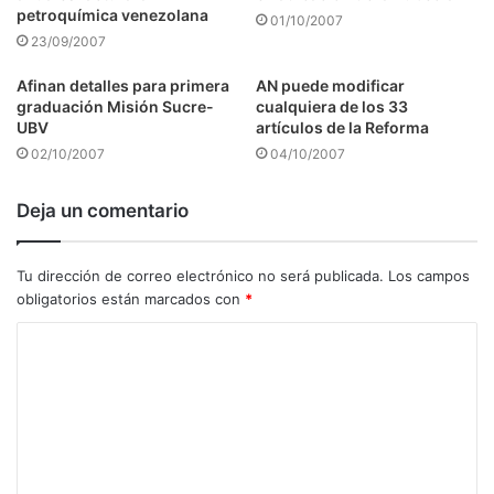
petroquímica venezolana
01/10/2007
23/09/2007
Afinan detalles para primera
AN puede modificar
graduación Misión Sucre-
cualquiera de los 33
UBV
artículos de la Reforma
02/10/2007
04/10/2007
Deja un comentario
Tu dirección de correo electrónico no será publicada.
Los campos
obligatorios están marcados con
*
C
o
m
e
n