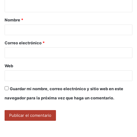
t
a
Nombre
*
r
i
o
Correo electrónico
*
*
Web
Guardar mi nombre, correo electrónico y sitio web en este
navegador para la próxima vez que haga un comentario.