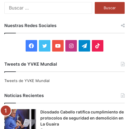
B
u
s
c
Nuestras Redes Sociales
a
r
:
F
T
Y
I
T
T
a
w
o
n
e
i
Tweets de YVKE Mundial
c
i
u
s
l
k
e
t
T
t
e
T
Tweets de YVKE Mundial
b
t
u
a
g
o
Noticias Recientes
o
e
b
g
r
k
Diosdado Cabello ratifica cumplimiento de
o
r
e
r
a
protocolos de seguridad en demolición en
La Guaira
k
a
m