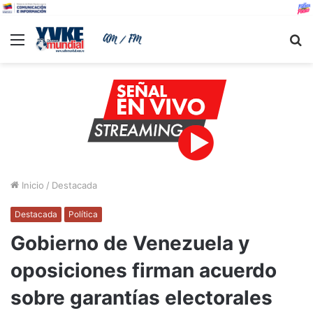
Menu
B
Inicio
/
Destacada
Destacada
Política
Gobierno de Venezuela y
oposiciones firman acuerdo
sobre garantías electorales