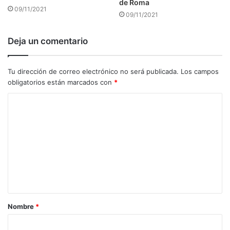
de Roma
09/11/2021
09/11/2021
Deja un comentario
Tu dirección de correo electrónico no será publicada.
Los campos
obligatorios están marcados con
*
C
o
m
e
n
t
a
Nombre
*
r
i