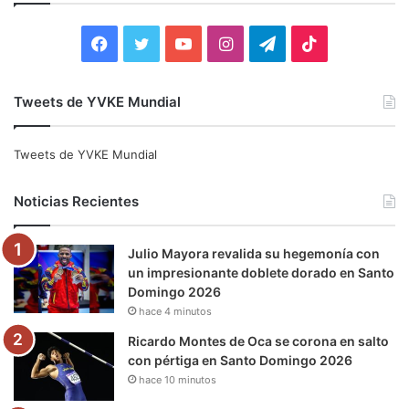
r
:
F
T
Y
I
T
T
a
w
o
n
e
i
Tweets de YVKE Mundial
c
i
u
s
l
k
e
t
T
t
e
T
Tweets de YVKE Mundial
b
t
u
a
g
o
Noticias Recientes
o
e
b
g
r
k
Julio Mayora revalida su hegemonía con
o
r
e
r
a
un impresionante doblete dorado en Santo
Domingo 2026
k
a
m
hace 4 minutos
m
Ricardo Montes de Oca se corona en salto
con pértiga en Santo Domingo 2026
hace 10 minutos