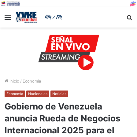
Menu
B
Inicio
/
Economía
Economía
Nacionales
Noticias
Gobierno de Venezuela
anuncia Rueda de Negocios
Internacional 2025 para el