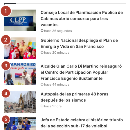
o
e
b
g
r
k
Consejo Local de Planificación Pública de
o
r
e
r
a
Cabimas abrió concurso para tres
vacantes
k
a
m
hace 36 segundos
m
Gobierno Nacional despliega el Plan de
Energía y Vida en San Francisco
hace 20 minutos
Alcalde Gian Carlo Di Martino reinauguró
el Centro de Participación Popular
Francisco Eugenio Bustamante
hace 44 minutos
Autopsia de las primeras 48 horas
después de los sismos
hace 1 hora
Jefa de Estado celebra el histórico triunfo
de la selección sub-17 de voleibol