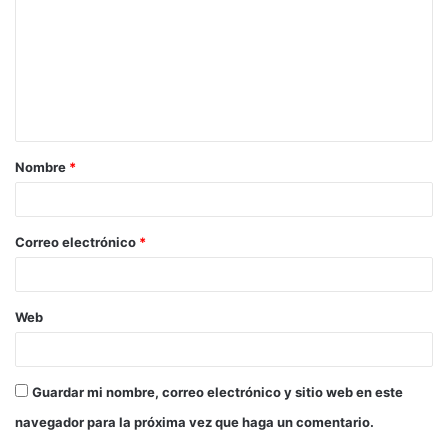
m
e
n
t
a
Nombre
*
r
i
o
Correo electrónico
*
*
Web
Guardar mi nombre, correo electrónico y sitio web en este
navegador para la próxima vez que haga un comentario.