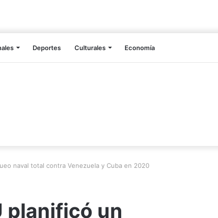
nales
Deportes
Culturales
Economía
ueo naval total contra Venezuela y Cuba en 2020
planificó un