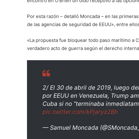
encontró en O’Brien un oído receptivo a las opcione
Por esta razón – detalló Moncada – en las primeras
de las agencias de seguridad de EEUU», entre ellos 
«La propuesta fue bloquear todo paso marítimo a C
verdadero acto de guerra según el derecho internac
2/ El 30 de abril de 2019, luego d
por EEUU en Venezuela, Trump ame
Cuba si no “terminaba inmediatam
pic.twitter.com/kPjaryz2Bh
— Samuel Moncada (@SMoncada