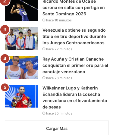
Ricardo Montes de Oca se
corona en salto con pértiga en
Santo Domingo 2026
hace 10 minutos
Venezuela obtiene su segundo
título en tiro deportivo durante
los Juegos Centroamericanos
hace 22 minutos
Ray Acuña y Cristian Canache
conquistan el primer oro para el
canotaje venezolano
hace 28 minutos
Wilkeinner Lugo y Katherin
Echandia lideran la cosecha
venezolana en el levantamiento
de pesas
hace 35 minutos
Cargar Mas