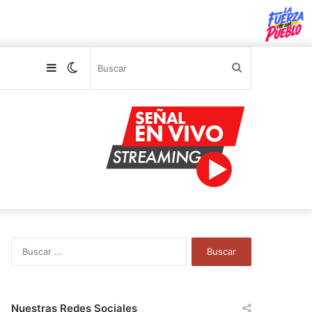
Sidebar
Switch
Buscar
skin
B
u
s
c
a
Nuestras Redes Sociales