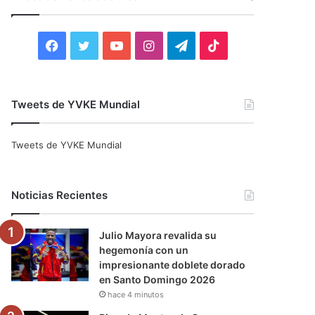
r
:
F
T
Y
I
T
T
a
w
o
n
e
i
c
i
u
s
l
k
Tweets de YVKE Mundial
e
t
T
t
e
T
Tweets de YVKE Mundial
b
t
u
a
g
o
o
e
b
g
r
k
Noticias Recientes
o
r
e
r
a
Julio Mayora revalida su
k
a
m
hegemonía con un
impresionante doblete dorado
m
en Santo Domingo 2026
hace 4 minutos