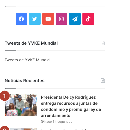
r
:
F
T
Y
I
T
T
a
w
o
n
e
i
c
i
u
s
l
k
Tweets de YVKE Mundial
e
t
T
t
e
T
Tweets de YVKE Mundial
b
t
u
a
g
o
o
e
b
g
r
k
Noticias Recientes
o
r
e
r
a
Presidenta Delcy Rodríguez
k
a
m
entrega recursos a juntas de
condominio y promulga ley de
m
arrendamiento
hace 54 segundos