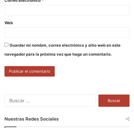
Correo electrónico
*
*
Web
Guardar mi nombre, correo electrónico y sitio web en este
navegador para la próxima vez que haga un comentario.
B
u
s
c
Nuestras Redes Sociales
a
r