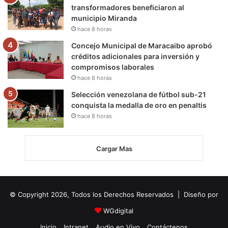
transformadores beneficiaron al
municipio Miranda
hace 8 horas
Concejo Municipal de Maracaibo aprobó
créditos adicionales para inversión y
compromisos laborales
hace 8 horas
Selección venezolana de fútbol sub-21
conquista la medalla de oro en penaltis
hace 8 horas
Cargar Mas
© Copyright 2026, Todos los Derechos Reservados | Diseño por
WGdigital
Inicio
Intranet
Audio en Vivo
Contáctenos