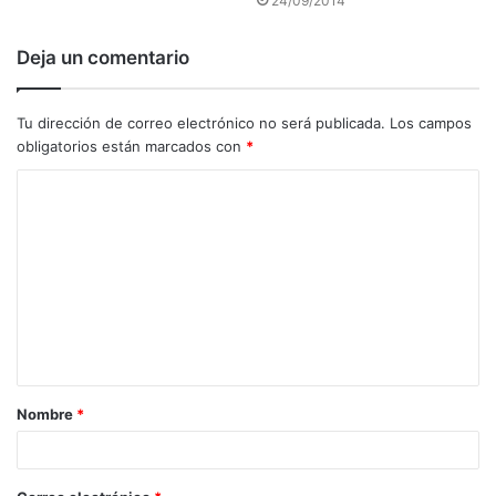
24/09/2014
Deja un comentario
Tu dirección de correo electrónico no será publicada.
Los campos
obligatorios están marcados con
*
C
o
m
e
n
t
a
Nombre
*
r
i
o