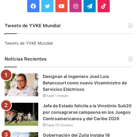
:
F
T
Y
I
T
T
a
w
o
n
e
i
Tweets de YVKE Mundial
c
i
u
s
l
k
e
t
T
t
e
T
Tweets de YVKE Mundial
b
t
u
a
g
o
Noticias Recientes
o
e
b
g
r
k
Designan al ingeniero José Luis
o
r
e
r
a
Betancourt como nuevo Viceministro de
Servicios Eléctricos
k
a
m
hace 1 minuto
m
Jefa de Estado felicita a la Vinotinto Sub20
por consagrarse campeona en los Juegos
Centroamericanos y del Caribe 2026
hace 25 minutos
Gobernación del Zulia instala 18