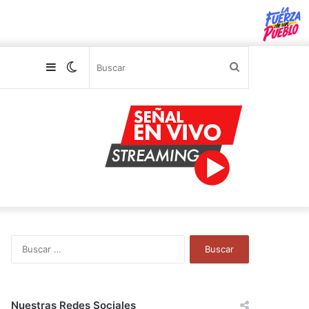
Sidebar
Switch
Buscar
skin
B
u
s
c
a
Nuestras Redes Sociales