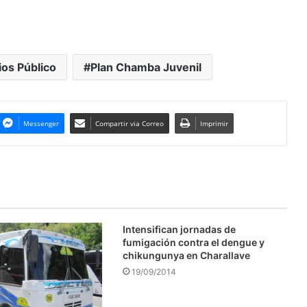
os Público
Plan Chamba Juvenil
Messenger
Compartir via Correo
Imprimir
Intensifican jornadas de
fumigación contra el dengue y
chikungunya en Charallave
19/09/2014