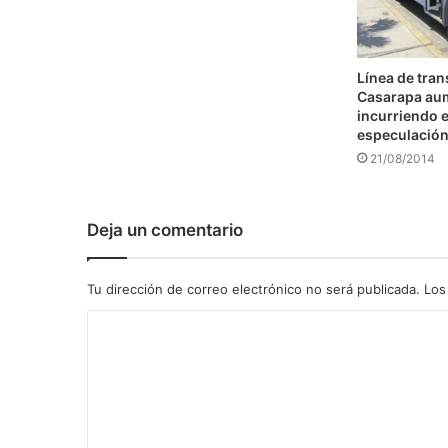
Línea de tra
Casarapa au
incurriendo e
especulació
21/08/2014
Deja un comentario
Tu dirección de correo electrónico no será publicada.
Los
C
o
m
e
n