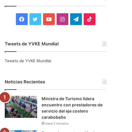
r
:
F
T
Y
I
T
T
a
w
o
n
e
i
c
i
u
s
l
k
Tweets de YVKE Mundial
e
t
T
t
e
T
Tweets de YVKE Mundial
b
t
u
a
g
o
o
e
b
g
r
k
Noticias Recientes
o
r
e
r
a
Ministra de Turismo lidera
k
a
m
encuentro con prestadores de
servicio del eje costero
m
carabobeño
hace 2 minutos