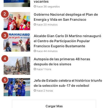
vacantes
k
a
m
hace 36 segundos
m
Gobierno Nacional despliega el Plan de
Energía y Vida en San Francisco
hace 20 minutos
Alcalde Gian Carlo Di Martino reinauguró
el Centro de Participación Popular
Francisco Eugenio Bustamante
hace 44 minutos
Autopsia de las primeras 48 horas
después de los sismos
hace 1 hora
Jefa de Estado celebra el histórico triunfo
de la selección sub-17 de voleibol
hace 2 horas
Cargar Mas