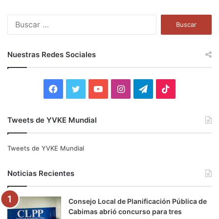
B
u
s
c
Nuestras Redes Sociales
a
r
:
F
T
Y
I
T
T
a
w
o
n
e
i
Tweets de YVKE Mundial
c
i
u
s
l
k
e
t
T
t
e
T
Tweets de YVKE Mundial
b
t
u
a
g
o
Noticias Recientes
o
e
b
g
r
k
Consejo Local de Planificación Pública de
o
r
e
r
a
Cabimas abrió concurso para tres