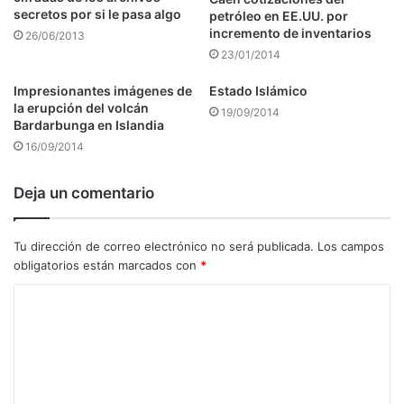
secretos por si le pasa algo
petróleo en EE.UU. por
incremento de inventarios
26/06/2013
23/01/2014
Impresionantes imágenes de
Estado Islámico
la erupción del volcán
19/09/2014
Bardarbunga en Islandia
16/09/2014
Deja un comentario
Tu dirección de correo electrónico no será publicada.
Los campos
obligatorios están marcados con
*
C
o
m
e