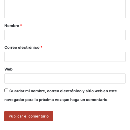
n
t
a
Nombre
*
r
i
o
Correo electrónico
*
*
Web
Guardar mi nombre, correo electrónico y sitio web en este
navegador para la próxima vez que haga un comentario.