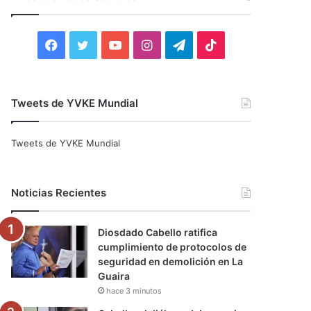
r
:
F
T
Y
I
T
T
a
w
o
n
e
i
c
i
u
s
l
k
Tweets de YVKE Mundial
e
t
T
t
e
T
Tweets de YVKE Mundial
b
t
u
a
g
o
o
e
b
g
r
k
Noticias Recientes
o
r
e
r
a
Diosdado Cabello ratifica
k
a
m
cumplimiento de protocolos de
seguridad en demolición en La
m
Guaira
hace 3 minutos