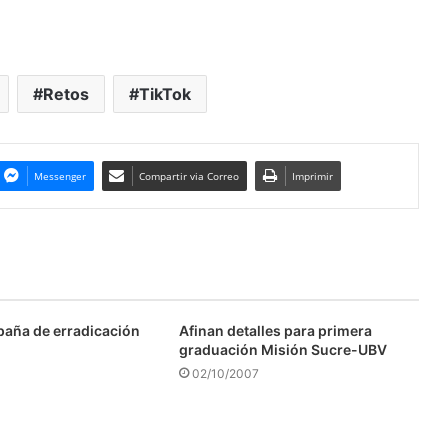
Retos
TikTok
Messenger
Compartir via Correo
Imprimir
aña de erradicación
Afinan detalles para primera
graduación Misión Sucre-UBV
02/10/2007