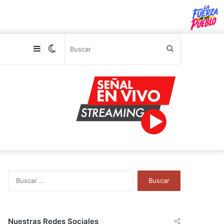
Sidebar
Switch
Buscar
skin
B
u
s
c
a
Nuestras Redes Sociales