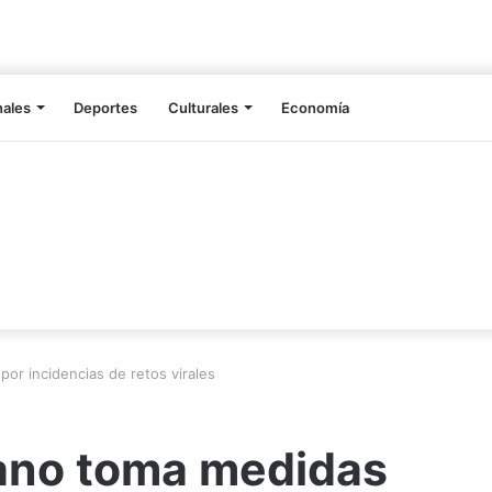
nales
Deportes
Culturales
Economía
or incidencias de retos virales
iano toma medidas