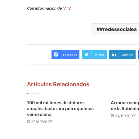
Con información de
VTV
#redessociales
Facebook
Twitter
LinkedIn
Articulos Relacionados
100 mil millones de dólares
Arranca camp
anuales facturará petroquímica
de la Rubéola
venezolana
01/10/2007
23/09/2007