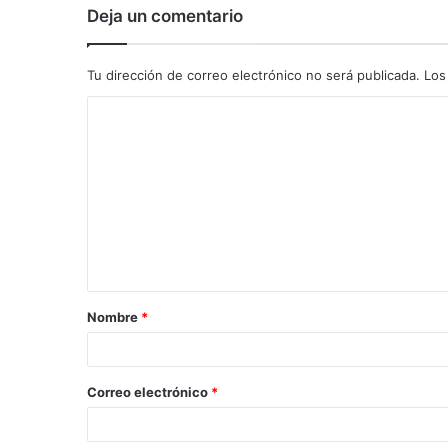
Deja un comentario
Tu dirección de correo electrónico no será publicada.
Los
C
o
m
e
n
t
a
Nombre
*
r
i
o
Correo electrónico
*
*