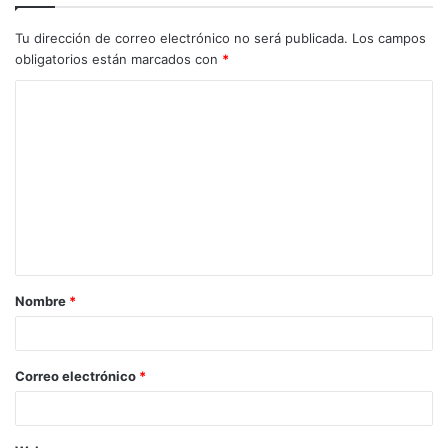
Tu dirección de correo electrónico no será publicada.
Los campos
obligatorios están marcados con
*
C
o
m
e
n
t
a
Nombre
*
r
i
o
Correo electrónico
*
*