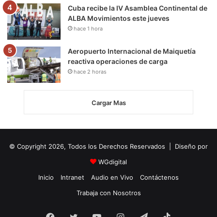
Cuba recibe la IV Asamblea Continental de
ALBA Movimientos este jueves
hace 1 hora
Aeropuerto Internacional de Maiquetía
reactiva operaciones de carga
hace 2 horas
Cargar Mas
© Copyright 2026, Todos los Derechos Reservados | Diseño por
WGdigital
Inicio
Intranet
Audio en Vivo
Contáctenos
Trabaja con Nosotros
Facebook
Twitter
YouTube
Instagram
Telegram
TikTok