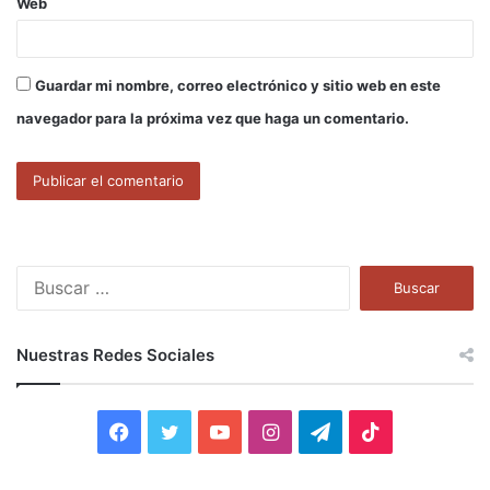
Web
Guardar mi nombre, correo electrónico y sitio web en este
navegador para la próxima vez que haga un comentario.
B
u
s
c
Nuestras Redes Sociales
a
r
:
F
T
Y
I
T
T
a
w
o
n
e
i