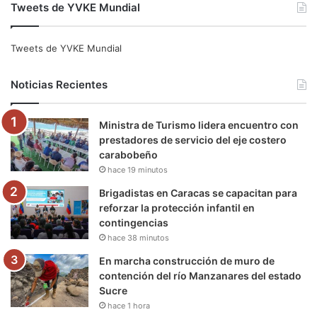
Tweets de YVKE Mundial
c
i
u
s
l
k
e
t
T
t
e
T
Tweets de YVKE Mundial
b
t
u
a
g
o
Noticias Recientes
o
e
b
g
r
k
Ministra de Turismo lidera encuentro con
o
r
e
r
a
prestadores de servicio del eje costero
carabobeño
k
a
m
hace 19 minutos
m
Brigadistas en Caracas se capacitan para
reforzar la protección infantil en
contingencias
hace 38 minutos
En marcha construcción de muro de
contención del río Manzanares del estado
Sucre
hace 1 hora