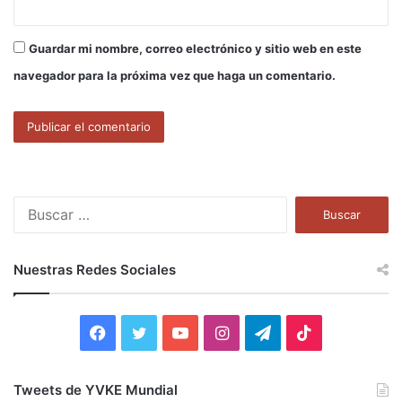
Guardar mi nombre, correo electrónico y sitio web en este
navegador para la próxima vez que haga un comentario.
B
u
s
c
Nuestras Redes Sociales
a
r
:
F
T
Y
I
T
T
a
w
o
n
e
i
Tweets de YVKE Mundial