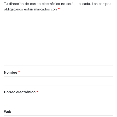
Tu dirección de correo electrónico no será publicada.
Los campos
obligatorios están marcados con
*
C
o
m
e
n
t
a
Nombre
*
r
i
o
Correo electrónico
*
*
Web