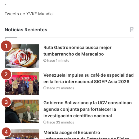
c
i
u
s
l
k
e
t
T
t
e
T
Tweets de YVKE Mundial
b
t
u
a
g
o
Noticias Recientes
o
e
b
g
r
k
Ruta Gastronómica busca mejor
o
r
e
r
a
tumbarrancho de Maracaibo
hace 1 minuto
k
a
m
m
Venezuela impulsa su café de especialidad
en la feria internacional SIGEP Asia 2026
hace 23 minutos
Gobierno Bolivariano y la UCV consolidan
agenda conjunta para fortalecer la
investigación científica nacional
hace 33 minutos
Mérida acoge el Encuentro
Latinoamericano de Detectores de Física