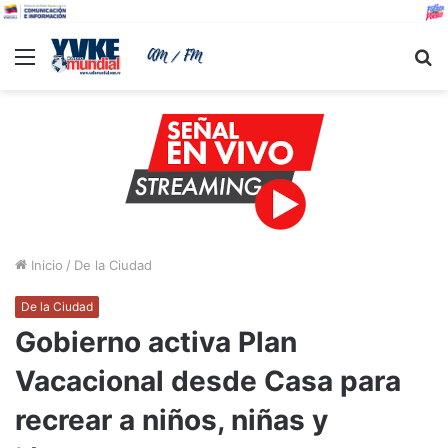
Menu
B
Inicio
/
De la Ciudad
De la Ciudad
Gobierno activa Plan
Vacacional desde Casa para
recrear a niños, niñas y