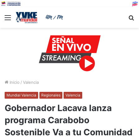
Menu
B
Inicio
/
Valencia
Mundial Valencia
Regionales
Valencia
Gobernador Lacava lanza
programa Carabobo
Sostenible Va a tu Comunidad