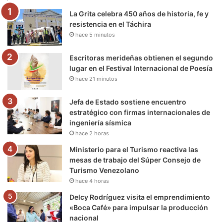
La Grita celebra 450 años de historia, fe y
o
r
e
r
a
resistencia en el Táchira
hace 5 minutos
k
a
m
m
Escritoras merideñas obtienen el segundo
lugar en el Festival Internacional de Poesía
hace 21 minutos
Jefa de Estado sostiene encuentro
estratégico con firmas internacionales de
ingeniería sísmica
hace 2 horas
Ministerio para el Turismo reactiva las
mesas de trabajo del Súper Consejo de
Turismo Venezolano
hace 4 horas
Delcy Rodríguez visita el emprendimiento
«Boca Café» para impulsar la producción
nacional