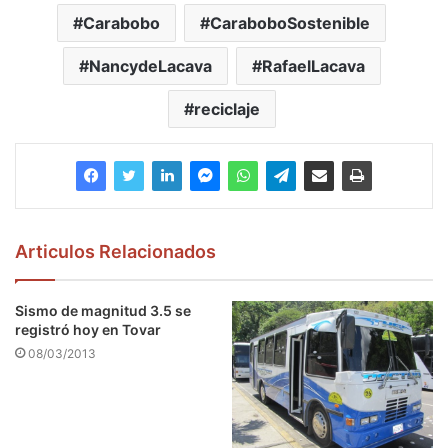
Carabobo
CaraboboSostenible
NancydeLacava
RafaelLacava
reciclaje
Articulos Relacionados
Sismo de magnitud 3.5 se
registró hoy en Tovar
08/03/2013