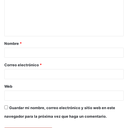
m
e
n
t
a
Nombre
*
r
i
o
Correo electrónico
*
*
Web
Guardar mi nombre, correo electrónico y sitio web en este
navegador para la próxima vez que haga un comentario.