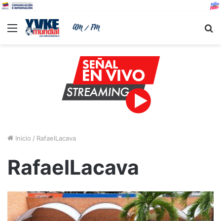
Menu
B
Inicio
/
RafaelLacava
RafaelLacava