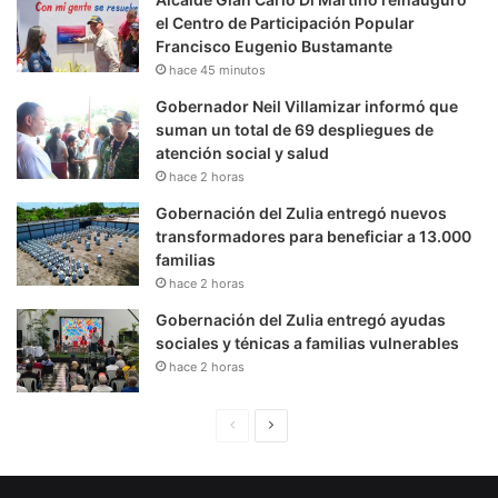
el Centro de Participación Popular
Francisco Eugenio Bustamante
hace 45 minutos
Gobernador Neil Villamizar informó que
suman un total de 69 despliegues de
atención social y salud
hace 2 horas
Gobernación del Zulia entregó nuevos
transformadores para beneficiar a 13.000
familias
hace 2 horas
Gobernación del Zulia entregó ayudas
sociales y ténicas a familias vulnerables
hace 2 horas
P
S
á
i
g
g