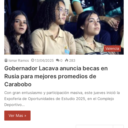
Valencia
Ismar Ramos
13/06/2025
0
283
Gobernador Lacava anuncia becas en
Rusia para mejores promedios de
Carabobo
Con gran entusiasmo y participación masiva, este jueves inició la
Expoferia de Oportunidades de Estudio 2025, en el Complejo
Deportivo…
Ver Mas »