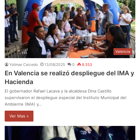
Valencia
Yolimar Caicedo
13/08/2025
0
8.353
En Valencia se realizó despliegue del IMA y
Hacienda
El gobernador Rafael Lacava y la alcaldesa Dina Castillo
supervisaron el despliegue especial del Instituto Municipal del
Ambiente (IMA) y…
Ver Mas »