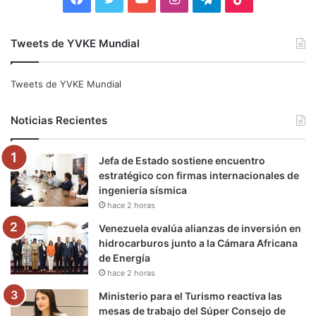
a
w
o
n
e
i
Tweets de YVKE Mundial
c
i
u
s
l
k
e
t
T
t
e
T
Tweets de YVKE Mundial
b
t
u
a
g
o
Noticias Recientes
o
e
b
g
r
k
Jefa de Estado sostiene encuentro
o
r
e
r
a
estratégico con firmas internacionales de
ingeniería sísmica
k
a
m
hace 2 horas
m
Venezuela evalúa alianzas de inversión en
hidrocarburos junto a la Cámara Africana
de Energía
hace 2 horas
Ministerio para el Turismo reactiva las
mesas de trabajo del Súper Consejo de