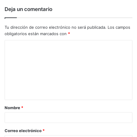
Deja un comentario
Tu dirección de correo electrónico no será publicada.
Los campos
obligatorios están marcados con
*
C
o
m
e
n
t
a
Nombre
*
r
i
o
Correo electrónico
*
*