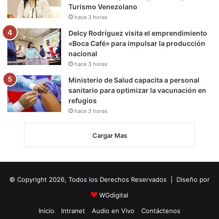
Turismo Venezolano
hace 3 horas
Delcy Rodríguez visita el emprendimiento
«Boca Café» para impulsar la producción
nacional
hace 3 horas
Ministerio de Salud capacita a personal
sanitario para optimizar la vacunación en
refugios
hace 3 horas
Cargar Mas
© Copyright 2026, Todos los Derechos Reservados | Diseño por
WGdigital
Inicio
Intranet
Audio en Vivo
Contáctenos