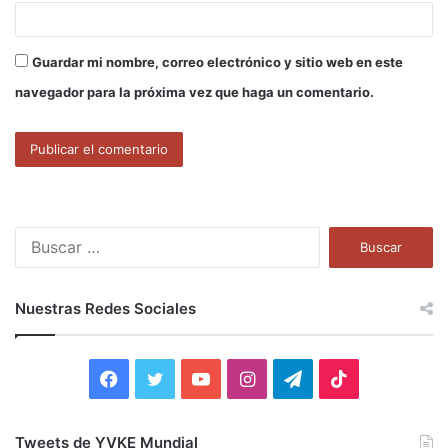
Guardar mi nombre, correo electrónico y sitio web en este
navegador para la próxima vez que haga un comentario.
B
u
s
c
Nuestras Redes Sociales
a
r
:
F
T
Y
I
T
T
a
w
o
n
e
i
Tweets de YVKE Mundial