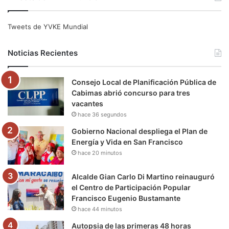
c
i
u
s
l
k
e
t
T
t
e
T
Tweets de YVKE Mundial
b
t
u
a
g
o
Noticias Recientes
o
e
b
g
r
k
Consejo Local de Planificación Pública de
o
r
e
r
a
Cabimas abrió concurso para tres
vacantes
k
a
m
hace 36 segundos
m
Gobierno Nacional despliega el Plan de
Energía y Vida en San Francisco
hace 20 minutos
Alcalde Gian Carlo Di Martino reinauguró
el Centro de Participación Popular
Francisco Eugenio Bustamante
hace 44 minutos
Autopsia de las primeras 48 horas