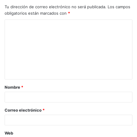
Tu dirección de correo electrónico no será publicada.
Los campos
obligatorios están marcados con
*
C
o
m
e
n
t
a
Nombre
*
r
i
o
Correo electrónico
*
*
Web