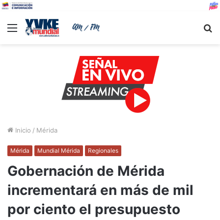
Menu
B
Inicio
/
Mérida
Mérida
Mundial Mérida
Regionales
Gobernación de Mérida
incrementará en más de mil
por ciento el presupuesto