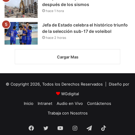
después de los sismos
hace 1 hora
Jefa de Estado celebra el histórico triunfo
de la selección sub-17 de voleibol
hace 2 horas
Cargar Mas
© Copyright 2026, Todos los Derechos Reservados | Diseño por
WGdigital
Inicio
Intranet
Audio en Vivo
Contáctenos
Trabaja con Nosotros
Facebook
Twitter
YouTube
Instagram
Telegram
TikTok