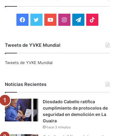
r
:
F
T
Y
I
T
T
a
w
o
n
e
i
c
i
u
s
l
k
Tweets de YVKE Mundial
e
t
T
t
e
T
Tweets de YVKE Mundial
b
t
u
a
g
o
o
e
b
g
r
k
Noticias Recientes
o
r
e
r
a
Diosdado Cabello ratifica
k
a
m
cumplimiento de protocolos de
seguridad en demolición en La
m
Guaira
hace 3 minutos