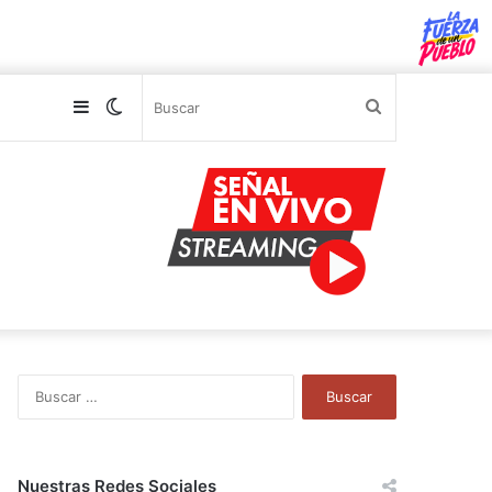
Sidebar
Switch
Buscar
skin
B
u
s
c
a
Nuestras Redes Sociales