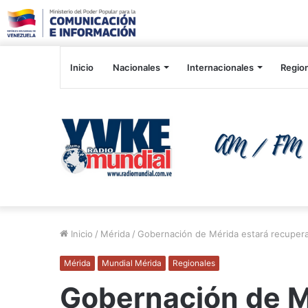
Inicio
Nacionales
Internacionales
Regio
Inicio
/
Mérida
/
Gobernación de Mérida estará recupera
Mérida
Mundial Mérida
Regionales
Gobernación de M