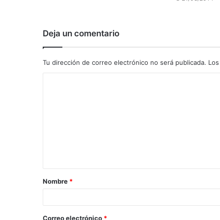
Deja un comentario
Tu dirección de correo electrónico no será publicada.
Los
C
o
m
e
n
t
a
Nombre
*
r
i
o
Correo electrónico
*