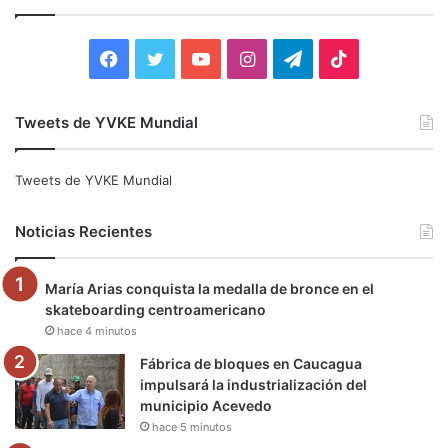
a
r
:
F
T
Y
I
T
T
a
w
o
n
e
i
Tweets de YVKE Mundial
c
i
u
s
l
k
e
t
T
t
e
T
Tweets de YVKE Mundial
b
t
u
a
g
o
Noticias Recientes
o
e
b
g
r
k
María Arias conquista la medalla de bronce en el
o
r
e
r
a
skateboarding centroamericano
hace 4 minutos
k
a
m
Fábrica de bloques en Caucagua
m
impulsará la industrialización del
municipio Acevedo
hace 5 minutos