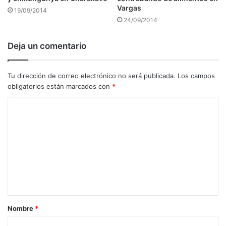
Vargas
19/09/2014
24/09/2014
Deja un comentario
Tu dirección de correo electrónico no será publicada.
Los campos
obligatorios están marcados con
*
C
o
m
e
n
t
a
Nombre
*
r
i