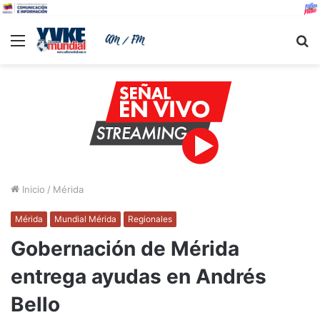
Menu
B
Inicio
/
Mérida
Mérida
Mundial Mérida
Regionales
Gobernación de Mérida
entrega ayudas en Andrés
Bello