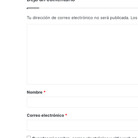
Tu dirección de correo electrónico no será publicada.
Los
C
o
m
e
n
t
a
Nombre
*
r
i
o
Correo electrónico
*
*