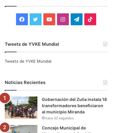
r
:
F
T
Y
I
T
T
a
w
o
n
e
i
c
i
u
s
l
k
Tweets de YVKE Mundial
e
t
T
t
e
T
Tweets de YVKE Mundial
b
t
u
a
g
o
o
e
b
g
r
k
Noticias Recientes
o
r
e
r
a
Gobernación del Zulia instala 18
k
a
m
transformadores beneficiaron
al municipio Miranda
m
hace 32 segundos
Concejo Municipal de