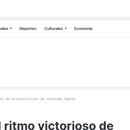
nales
Deportes
Culturales
Economía
so de la construcción de viviendas dignas
ritmo victorioso de