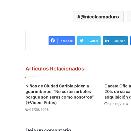
@nicolasmaduro
Facebook
Twitter
LinkedIn
Articulos Relacionados
Niños de Ciudad Caribia piden a
Gaceta Oficia
guarimberos: “No corten árboles
20% de su car
porque son seres como nosotros”
adquisición 
(+Video+Fotos)
20/03/2014
06/05/2013
Deja un comentario