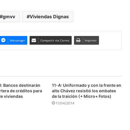
gmvv
Viviendas Dignas
Messenger
Compartir via Correo
Imprimir
l: Bancos destinarán
11-A: Uniformado y con la frente en
tera de créditos para
alto Chávez resistió los embates
de viviendas
de la traición (+ Micro+ Fotos)
11/04/2014