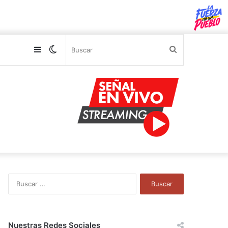
Sidebar
Switch
Buscar
skin
B
u
s
c
a
Nuestras Redes Sociales