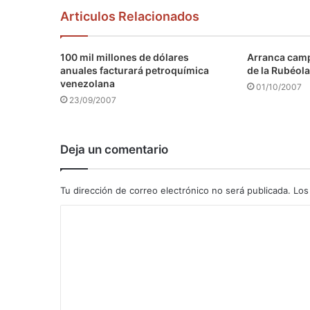
Articulos Relacionados
100 mil millones de dólares
Arranca camp
anuales facturará petroquímica
de la Rubéola
venezolana
01/10/2007
23/09/2007
Deja un comentario
Tu dirección de correo electrónico no será publicada.
Los
C
o
m
e
n