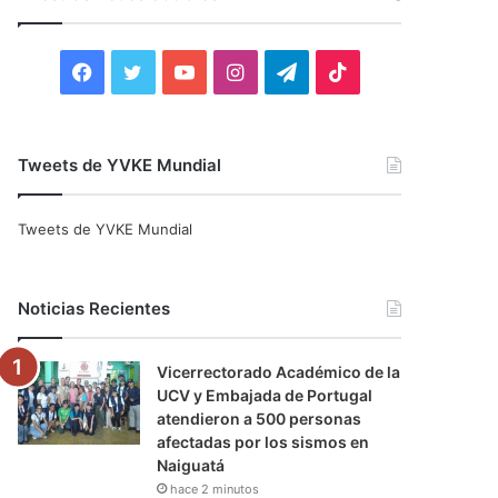
r
:
F
T
Y
I
T
T
a
w
o
n
e
i
c
i
u
s
l
k
Tweets de YVKE Mundial
e
t
T
t
e
T
Tweets de YVKE Mundial
b
t
u
a
g
o
o
e
b
g
r
k
Noticias Recientes
o
r
e
r
a
Vicerrectorado Académico de la
k
a
m
UCV y Embajada de Portugal
atendieron a 500 personas
m
afectadas por los sismos en
Naiguatá
hace 2 minutos