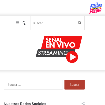
Sidebar
Switch
Buscar
skin
B
u
s
c
a
Nuestras Redes Sociales