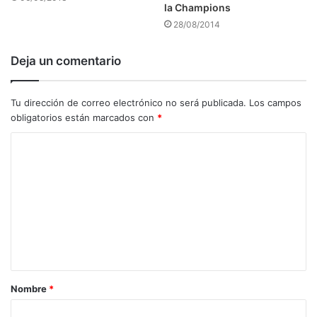
la Champions
28/08/2014
Deja un comentario
Tu dirección de correo electrónico no será publicada.
Los campos
obligatorios están marcados con
*
C
o
m
e
n
t
a
Nombre
*
r
i