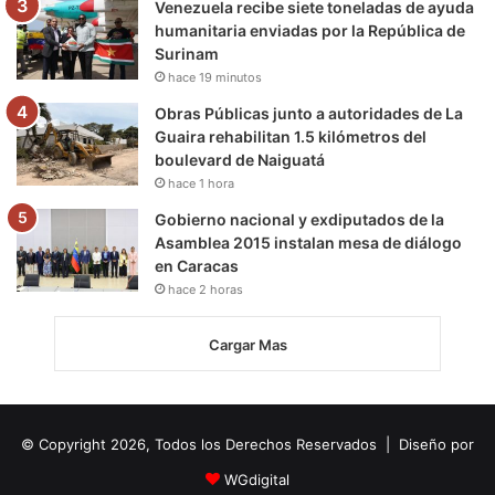
Venezuela recibe siete toneladas de ayuda
humanitaria enviadas por la República de
Surinam
hace 19 minutos
Obras Públicas junto a autoridades de La
Guaira rehabilitan 1.5 kilómetros del
boulevard de Naiguatá
hace 1 hora
Gobierno nacional y exdiputados de la
Asamblea 2015 instalan mesa de diálogo
en Caracas
hace 2 horas
Cargar Mas
© Copyright 2026, Todos los Derechos Reservados | Diseño por
WGdigital