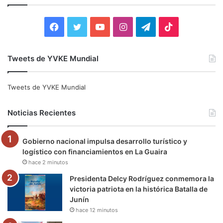
r
:
F
T
Y
I
T
T
a
w
o
n
e
i
Tweets de YVKE Mundial
c
i
u
s
l
k
e
t
T
t
e
T
Tweets de YVKE Mundial
b
t
u
a
g
o
Noticias Recientes
o
e
b
g
r
k
Gobierno nacional impulsa desarrollo turístico y
o
r
e
r
a
logístico con financiamientos en La Guaira
hace 2 minutos
k
a
m
Presidenta Delcy Rodríguez conmemora la
m
victoria patriota en la histórica Batalla de
Junín
hace 12 minutos