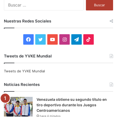
B
u
s
c
Nuestras Redes Sociales
a
r
:
F
T
Y
I
T
T
a
w
o
n
e
i
Tweets de YVKE Mundial
c
i
u
s
l
k
e
t
T
t
e
T
Tweets de YVKE Mundial
b
t
u
a
g
o
Noticias Recientes
o
e
b
g
r
k
Venezuela obtiene su segundo título en
o
r
e
r
a
tiro deportivo durante los Juegos
Centroamericanos
k
a
m
hace 4 minutos