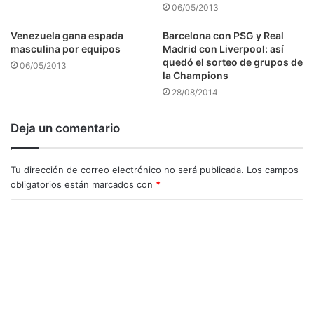
06/05/2013
Venezuela gana espada
Barcelona con PSG y Real
masculina por equipos
Madrid con Liverpool: así
quedó el sorteo de grupos de
06/05/2013
la Champions
28/08/2014
Deja un comentario
Tu dirección de correo electrónico no será publicada.
Los campos
obligatorios están marcados con
*
C
o
m
e
n