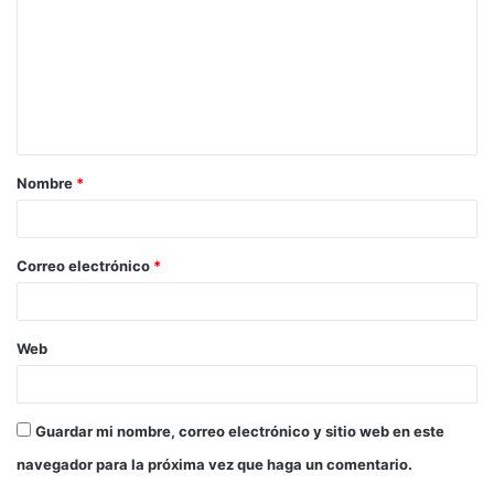
m
e
n
t
a
Nombre
*
r
i
o
Correo electrónico
*
*
Web
Guardar mi nombre, correo electrónico y sitio web en este
navegador para la próxima vez que haga un comentario.