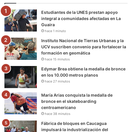
o
e
b
g
r
k
Estudiantes de la UNES prestan apoyo
o
r
e
r
a
integral a comunidades afectadas en La
Guaira
k
a
m
hace 1 minuto
m
Instituto Nacional de Tierras Urbanas y la
UCV suscriben convenio para fortalecer la
formación en geomática
hace 15 minutos
Edymar Brea obtiene la medalla de bronce
en los 10.000 metros planos
hace 27 minutos
María Arias conquista la medalla de
bronce en el skateboarding
centroamericano
hace 38 minutos
Fábrica de bloques en Caucagua
impulsará la industrialización del