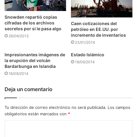
Snowden repartió copias
cifradas de los archivos
Caen cotizaciones del
secretos por si le pasa algo
petróleo en EE.UU. por
incremento de inventarios
26/06/2013
23/01/2014
Impresionantes imágenes de
Estado Islámico
la erupción del volcán
19/09/2014
Bardarbunga en Islandia
16/09/2014
Deja un comentario
Tu dirección de correo electrónico no será publicada.
Los campos
obligatorios están marcados con
*
C
o