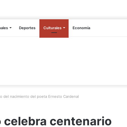
nales
Deportes
Culturales
Economía
io del nacimiento del poeta Ernesto Cardenal
o celebra centenario