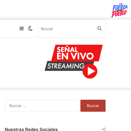
Sidebar
Switch
Buscar
skin
B
u
s
c
a
Nuestras Redes Sociales