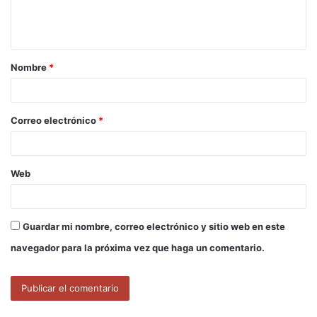
n
t
a
Nombre
*
r
i
o
Correo electrónico
*
*
Web
Guardar mi nombre, correo electrónico y sitio web en este
navegador para la próxima vez que haga un comentario.