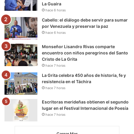
La Guaira
k
a
m
hace 6 horas
m
Cabello: el diálogo debe servir para sumar
por Venezuela y preservar la paz
hace 6 horas
Monseñor Lisandro Rivas comparte
encuentro con niños peregrinos del Santo
Cristo de La Grita
hace 7 horas
La Grita celebra 450 años de historia, fe y
resistencia en el Táchira
hace 7 horas
Escritoras merideñas obtienen el segundo
lugar en el Festival Internacional de Poesía
hace 7 horas
Cargar Mas