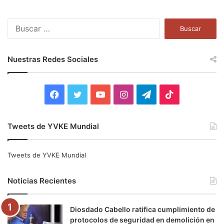
B
u
s
c
Nuestras Redes Sociales
a
r
:
F
T
Y
I
T
T
a
w
o
n
e
i
Tweets de YVKE Mundial
c
i
u
s
l
k
e
t
T
t
e
T
Tweets de YVKE Mundial
b
t
u
a
g
o
Noticias Recientes
o
e
b
g
r
k
Diosdado Cabello ratifica cumplimiento de
o
r
e
r
a
protocolos de seguridad en demolición en