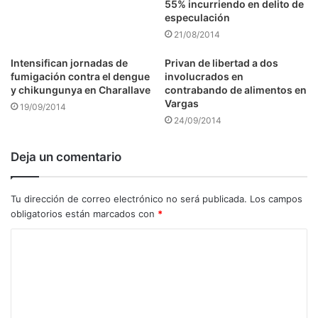
55% incurriendo en delito de
especulación
21/08/2014
Intensifican jornadas de
Privan de libertad a dos
fumigación contra el dengue
involucrados en
y chikungunya en Charallave
contrabando de alimentos en
Vargas
19/09/2014
24/09/2014
Deja un comentario
Tu dirección de correo electrónico no será publicada.
Los campos
obligatorios están marcados con
*
C
o
m
e