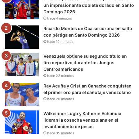
o
r
e
r
a
un impresionante doblete dorado en Santo
Domingo 2026
k
a
m
hace 4 minutos
m
Ricardo Montes de Oca se corona en salto
con pértiga en Santo Domingo 2026
hace 10 minutos
Venezuela obtiene su segundo título en
tiro deportivo durante los Juegos
Centroamericanos
hace 22 minutos
Ray Acuña y Cristian Canache conquistan
el primer oro para el canotaje venezolano
hace 28 minutos
Wilkeinner Lugo y Katherin Echandia
lideran la cosecha venezolana en el
levantamiento de pesas
hace 35 minutos