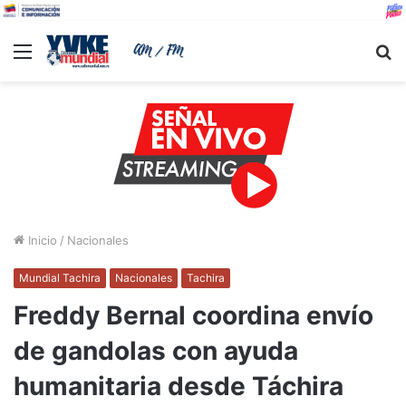
Menu
B
Inicio
/
Nacionales
Mundial Tachira
Nacionales
Tachira
Freddy Bernal coordina envío
de gandolas con ayuda
humanitaria desde Táchira