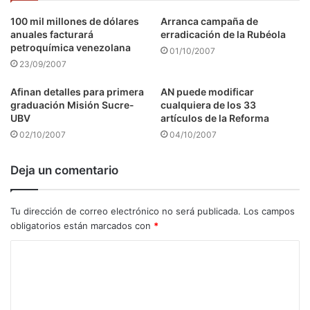
100 mil millones de dólares
Arranca campaña de
anuales facturará
erradicación de la Rubéola
petroquímica venezolana
01/10/2007
23/09/2007
Afinan detalles para primera
AN puede modificar
graduación Misión Sucre-
cualquiera de los 33
UBV
artículos de la Reforma
02/10/2007
04/10/2007
Deja un comentario
Tu dirección de correo electrónico no será publicada.
Los campos
obligatorios están marcados con
*
C
o
m