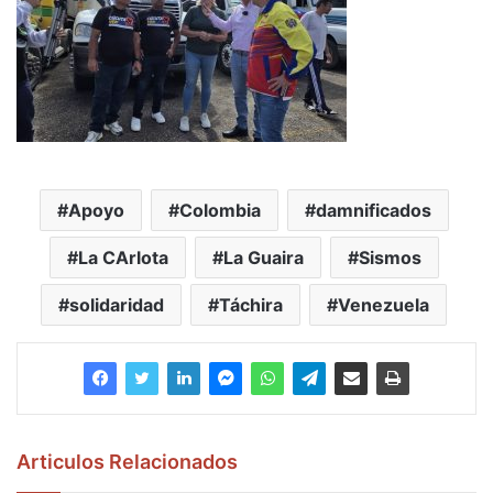
Apoyo
Colombia
damnificados
La CArlota
La Guaira
Sismos
solidaridad
Táchira
Venezuela
Articulos Relacionados