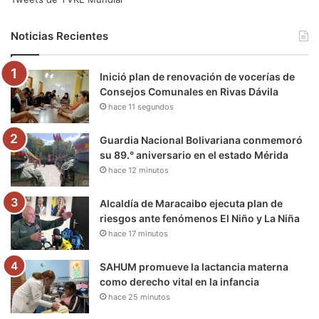
b
t
u
a
g
o
Noticias Recientes
o
e
b
g
r
k
Inició plan de renovación de vocerías de
o
r
e
r
a
Consejos Comunales en Rivas Dávila
hace 11 segundos
k
a
m
m
Guardia Nacional Bolivariana conmemoró
su 89.° aniversario en el estado Mérida
hace 12 minutos
Alcaldía de Maracaibo ejecuta plan de
riesgos ante fenómenos El Niño y La Niña
hace 17 minutos
SAHUM promueve la lactancia materna
como derecho vital en la infancia
hace 25 minutos