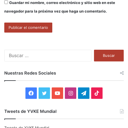
Guardar mi nombre, correo electrónico y sitio web en este
navegador para la próxima vez que haga un comentario.
B
u
s
c
Nuestras Redes Sociales
a
r
:
F
T
Y
I
T
T
a
w
o
n
e
i
Tweets de YVKE Mundial
c
i
u
s
l
k
e
t
T
t
e
T
Tweets de YVKE Mundial