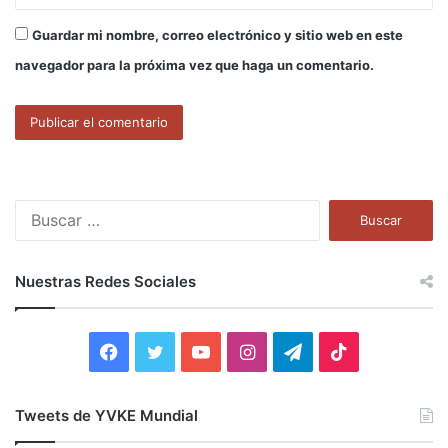
Guardar mi nombre, correo electrónico y sitio web en este
navegador para la próxima vez que haga un comentario.
B
u
s
c
Nuestras Redes Sociales
a
r
:
F
T
Y
I
T
T
a
w
o
n
e
i
Tweets de YVKE Mundial
c
i
u
s
l
k