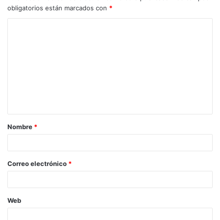
obligatorios están marcados con
*
C
o
m
e
n
t
a
Nombre
*
r
i
o
Correo electrónico
*
*
Web