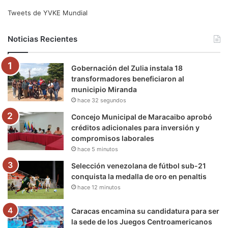
e
t
T
t
e
T
Tweets de YVKE Mundial
b
t
u
a
g
o
Noticias Recientes
o
e
b
g
r
k
Gobernación del Zulia instala 18
o
r
e
r
a
transformadores beneficiaron al
municipio Miranda
k
a
m
hace 32 segundos
m
Concejo Municipal de Maracaibo aprobó
créditos adicionales para inversión y
compromisos laborales
hace 5 minutos
Selección venezolana de fútbol sub-21
conquista la medalla de oro en penaltis
hace 12 minutos
Caracas encamina su candidatura para ser
la sede de los Juegos Centroamericanos